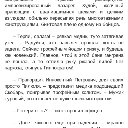
импровизированный лазарет. Худой, желчный
прапорщик с ввалившимися щеками и цепким
взглядом, обильно пересыпая речь многоэтажными
конструкциями, бинтовал плечо одному из бойцов.
– Терпи, салага! – рявкал медик, туго затягивая
узел. – Радуйся, что навылет прошла, кость не
задета. Сейчас трофейным йодом прижгу, и будешь
как новенький. Главное, чтоб в этой бане гангрена
не пошла, а то отпилю руку ржавой пилой без
наркоза, клянусь Гиппократом!
– Прапорщик Иннокентий Петрович, для своих
просто Пилюля, – представил медика подошедший
Скобарь, поигрывая трофейным кольтом. – Мужик
суровый, но штопает не хуже швеи-мотористки.
– Потери есть? – тихо спросил офицер.
– Двое тяжелых еще при падении, – мрачно