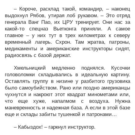
– Короче, расклад такой, командир, – наконец
выдохнул Рябов, утирая лоб рукавом. – Это отряд
генерала Ванг Пао, их ЦРУ тренирует. Они нас за
какой-то спецназ Вьетконга приняли. А самое
главное – у них тут в трех километрах к северу
временный лагерь. Схрон. Там жратва, патроны,
медикаменты и американские инструкторы сидят,
радиосвязь с базой держат.
Хмельницкий медленно поднялся. Кусочки
головоломки складывались в идеальную картину.
Оставлять группу в низине у разбитого грузовика
было самоубийством. Рано или поздно американцы
чухнутся и накроют этот квадрат минометами или,
что еще хуже, напалмом с воздуха. Нужна
маневренность и надежная база. А если в этой базе
еще и склады забиты тушенкой и патронами…
– Кабыздох! – гаркнул инструктор.