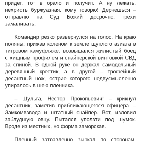
придет, тот в орало и получит. А ну лежать,
нехристь буржуазная, кому говорю! Дернешься –
отправлю на Суд Божий досрочно, грехи
замаливать.
Командир резко развернулся на голос. На краю
поляны, прижав коленом к земле щуплого азиата в
тигровом камуфляже, возвышался жилистый боец
с хищным профилем и снайперской винтовкой СВД
за спиной. В одной руке он держал самодельный
деревянный крестик, а в другой – трофейный
десантный нож, острие которого недвусмысленно
упиралось в шею пленника.
– Шульга, Нестор Прокопьевич! – крикнул
десантник, заметив приближающегося офицера. –
Замкомвзвода и штатный снайпер. Вот, изловил
заблудшую овцу. Пытался уползти под шумок.
Вроде из местных, но форма заморская.
Пленный затравленно зыркал по сторонам,