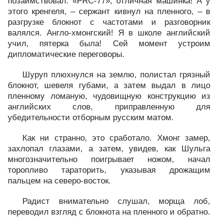
позаимствовал. «PRC-77», отличная машинка! А у
этого кренгеля, – сержант кивнул на пленного, – в
разгрузке блокнот с частотами и разговорник
валялся. Англо-хмонгский! Я в школе английский
учил, пятерка была! Сей момент устроим
дипломатические переговоры.
Шуруп плюхнулся на землю, полистал грязный
блокнот, шевеля губами, а затем выдал в лицо
пленному ломаную, чудовищную конструкцию из
английских слов, приправленную для
убедительности отборным русским матом.
Как ни странно, это сработало. Хмонг замер,
захлопал глазами, а затем, увидев, как Шульга
многозначительно поигрывает ножом, начал
торопливо тараторить, указывая дрожащим
пальцем на северо-восток.
Радист внимательно слушал, морща лоб,
переводил взгляд с блокнота на пленного и обратно.