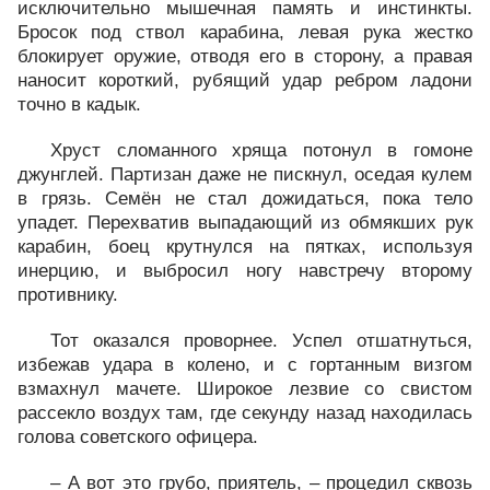
исключительно мышечная память и инстинкты.
Бросок под ствол карабина, левая рука жестко
блокирует оружие, отводя его в сторону, а правая
наносит короткий, рубящий удар ребром ладони
точно в кадык.
Хруст сломанного хряща потонул в гомоне
джунглей. Партизан даже не пискнул, оседая кулем
в грязь. Семён не стал дожидаться, пока тело
упадет. Перехватив выпадающий из обмякших рук
карабин, боец крутнулся на пятках, используя
инерцию, и выбросил ногу навстречу второму
противнику.
Тот оказался проворнее. Успел отшатнуться,
избежав удара в колено, и с гортанным визгом
взмахнул мачете. Широкое лезвие со свистом
рассекло воздух там, где секунду назад находилась
голова советского офицера.
– А вот это грубо, приятель, – процедил сквозь