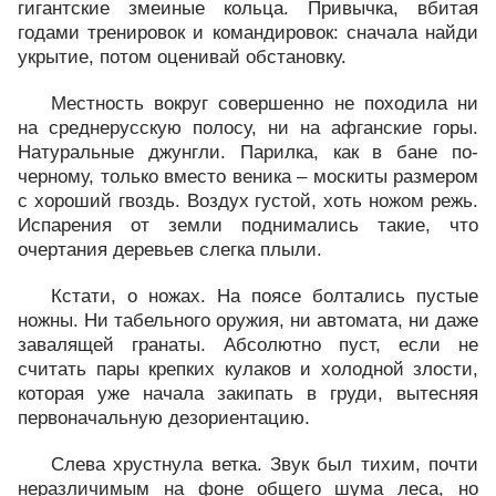
гигантские змеиные кольца. Привычка, вбитая
годами тренировок и командировок: сначала найди
укрытие, потом оценивай обстановку.
Местность вокруг совершенно не походила ни
на среднерусскую полосу, ни на афганские горы.
Натуральные джунгли. Парилка, как в бане по-
черному, только вместо веника – москиты размером
с хороший гвоздь. Воздух густой, хоть ножом режь.
Испарения от земли поднимались такие, что
очертания деревьев слегка плыли.
Кстати, о ножах. На поясе болтались пустые
ножны. Ни табельного оружия, ни автомата, ни даже
завалящей гранаты. Абсолютно пуст, если не
считать пары крепких кулаков и холодной злости,
которая уже начала закипать в груди, вытесняя
первоначальную дезориентацию.
Слева хрустнула ветка. Звук был тихим, почти
неразличимым на фоне общего шума леса, но