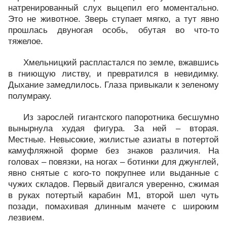
натренированный слух выцепил его моментально.
Это не животное. Зверь ступает мягко, а тут явно
прошлась двуногая особь, обутая во что-то
тяжелое.
Хмельницкий распластался по земле, вжавшись
в гниющую листву, и превратился в невидимку.
Дыхание замедлилось. Глаза привыкали к зеленому
полумраку.
Из зарослей гигантского папоротника бесшумно
вынырнула худая фигура. За ней – вторая.
Местные. Невысокие, жилистые азиаты в потертой
камуфляжной форме без знаков различия. На
головах – повязки, на ногах – ботинки для джунглей,
явно снятые с кого-то покрупнее или выданные с
чужих складов. Первый двигался уверенно, сжимая
в руках потертый карабин М1, второй шел чуть
позади, помахивая длинным мачете с широким
лезвием.