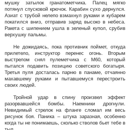
мушку затылок гранатометчика. Палец мягко
потянул спусковой крючок. Карабин сухо дернулся.
Азиат с трубой нелепо взмахнул руками и кубарем
покатился вниз, отправив заряд высоко в небеса.
Ракета с шипением ушла в зеленый купол, срубив
верхушку пальмы.
Не дожидаясь, пока противник поймет, откуда
прилетело, инструктор перенес огонь. Вторым
выстрелом снял пулеметчика с М60, который
пытался подавить позицию советского богатыря.
Третья пуля досталась парню в панаме, отчаянно
махавшему руками и пытавшемуся перестроить
своих людей.
Тройной удар в спину произвел эффект
разорвавшейся бомбы. Наемники дрогнули.
Невидимый стрелок на фланге сломал им весь
рисунок боя. Паника – штука заразная, особенно
когда ты не понимаешь, сколько стволов бьет тебе в
тыл.