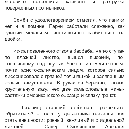
деловито потрошили карманы и разгрузки
поверженных противников.
Семён с удовлетворением отметил, что паники
нет и в помине. Парни работали слаженно, как
единый механизм, инстинктивно разбившись на
двойки.
Из-за поваленного ствола баобаба, мягко ступая
по влажной листве, вышел высокий, по-
спортивному подтянутый боец с интеллигентным,
почти аристократическим лицом, которое сильно
диссонировало с грязной тельняшкой и заляпанным
кровью камуфляжем. В руках он бережно, словно
хрустальную вазу, нес две замысловатые мины-
растяжки американского образца и связку гранат.
– Товарищ старший лейтенант, разрешите
обратиться? – голос у десантника оказался под
стать внешности: ровный, вежливый и с идеальной
дикцией. – Сапер Смолянинов. Арнольд