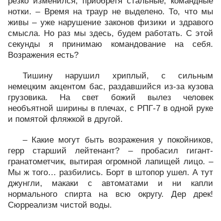
резко изменился, приобретя стальные, командные
нотки. – Время на траур не выделено. То, что мы
живы – уже нарушение законов физики и здравого
смысла. Но раз мы здесь, будем работать. С этой
секунды я принимаю командование на себя.
Возражения есть?
Тишину нарушил хриплый, с сильным
немецким акцентом бас, раздавшийся из-за кузова
грузовика. На свет божий вылез человек
необъятной ширины в плечах, с РПГ-7 в одной руке
и помятой фляжкой в другой.
– Какие могут быть возражения у покойников,
герр старший лейтенант? – пробасил гигант-
гранатометчик, вытирая огромной лапищей лицо. –
Мы ж того… разбились. Борт в штопор ушел. А тут
джунгли, макаки с автоматами и ни капли
нормального спирта на всю округу. Дер дрек!
Сюрреализм чистой воды.