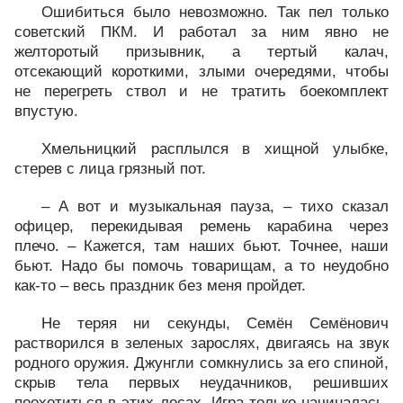
Ошибиться было невозможно. Так пел только
советский ПКМ. И работал за ним явно не
желторотый призывник, а тертый калач,
отсекающий короткими, злыми очередями, чтобы
не перегреть ствол и не тратить боекомплект
впустую.
Хмельницкий расплылся в хищной улыбке,
стерев с лица грязный пот.
– А вот и музыкальная пауза, – тихо сказал
офицер, перекидывая ремень карабина через
плечо. – Кажется, там наших бьют. Точнее, наши
бьют. Надо бы помочь товарищам, а то неудобно
как-то – весь праздник без меня пройдет.
Не теряя ни секунды, Семён Семёнович
растворился в зеленых зарослях, двигаясь на звук
родного оружия. Джунгли сомкнулись за его спиной,
скрыв тела первых неудачников, решивших
поохотиться в этих лесах. Игра только начиналась,