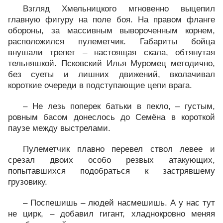
Взгляд Хмельницкого мгновенно выцепил
главную фигуру на поле боя. На правом фланге
обороны, за массивным вывороченным корнем,
расположился пулеметчик. Габариты бойца
внушали трепет – настоящая скала, обтянутая
тельняшкой. Псковский Илья Муромец методично,
без суеты и лишних движений, вколачивал
короткие очереди в подступающие цепи врага.
– Не лезь поперек батьки в пекло, – густым,
ровным басом донеслось до Семёна в короткой
паузе между выстрелами.
Пулеметчик плавно перевел ствол левее и
срезал двоих особо резвых атакующих,
попытавшихся подобраться к застрявшему
грузовику.
– Поспешишь – людей насмешишь. А у нас тут
не цирк, – добавил гигант, хладнокровно меняя