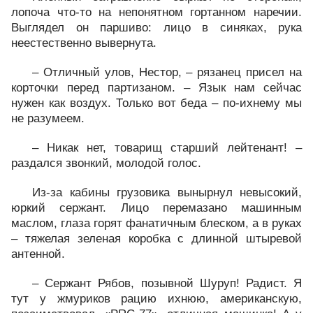
лопоча что-то на непонятном гортанном наречии.
Выглядел он паршиво: лицо в синяках, рука
неестественно вывернута.
– Отличный улов, Нестор, – рязанец присел на
корточки перед партизаном. – Язык нам сейчас
нужен как воздух. Только вот беда – по-ихнему мы
не разумеем.
– Никак нет, товарищ старший лейтенант! –
раздался звонкий, молодой голос.
Из-за кабины грузовика вынырнул невысокий,
юркий сержант. Лицо перемазано машинным
маслом, глаза горят фанатичным блеском, а в руках
– тяжелая зеленая коробка с длинной штыревой
антенной.
– Сержант Рябов, позывной Шуруп! Радист. Я
тут у жмуриков рацию ихнюю, американскую,