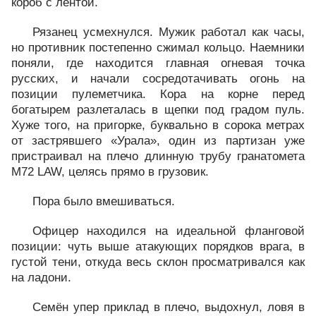
короб с лентой.
Рязанец усмехнулся. Мужик работал как часы,
но противник постепенно сжимал кольцо. Наемники
поняли, где находится главная огневая точка
русских, и начали сосредотачивать огонь на
позиции пулеметчика. Кора на корне перед
богатырем разлеталась в щепки под градом пуль.
Хуже того, на пригорке, буквально в сорока метрах
от застрявшего «Урала», один из партизан уже
пристраивал на плечо длинную трубу гранатомета
М72 LAW, целясь прямо в грузовик.
Пора было вмешиваться.
Офицер находился на идеальной фланговой
позиции: чуть выше атакующих порядков врага, в
густой тени, откуда весь склон просматривался как
на ладони.
Семён упер приклад в плечо, выдохнул, ловя в