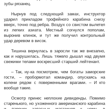
зубы рязанец.
Нырнув под следующий замах, инструктор
ударил прикладом трофейного карабина снизу
вверх, точно под ребра. Воздух со свистом вылетел
из легких азиата. Местный согнулся пополам,
выронив клинок, и тут же получил контрольный
удар деревом в висок.
Тишина вернулась в заросли так же внезапно,
как и нарушилась. Лишь тяжело дышал над двумя
свежими телами воскресший старший лейтенант.
– Так, ну-ка посмотрим, чем богаты заморские
гости, – пробормотал командир, опускаясь на
колени рядом с поверженными врагами. – И кто
вообще такие.
Осмотр принес неплохие дивиденды. Помимо
старенького, но ухоженного американского карабина
и парочки запасных магазинов к нему, в