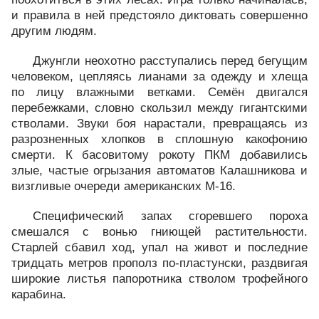
и правила в ней предстояло диктовать совершенно
другим людям.
Джунгли неохотно расступались перед бегущим
человеком, цепляясь лианами за одежду и хлеща
по лицу влажными ветками. Семён двигался
перебежками, словно скользил между гигантскими
стволами. Звуки боя нарастали, превращаясь из
разрозненных хлопков в сплошную какофонию
смерти. К басовитому рокоту ПКМ добавились
злые, частые огрызания автоматов Калашникова и
визгливые очереди американских М-16.
Специфический запах сгоревшего пороха
смешался с вонью гниющей растительности.
Старлей сбавил ход, упал на живот и последние
тридцать метров прополз по-пластунски, раздвигая
широкие листья папоротника стволом трофейного
карабина.