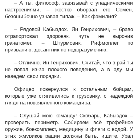
– А ты, философ, завязывай с упадническими
настроениями, – жестко оборвал его Семён,
безошибочно узнавая типаж. – Как фамилия?
– Рядовой Кабыздох. Ян Генрихович, – браво
отрапортовал здоровяк, чуть не выронив
гранатомет. – Штурмовик. Рифмоплет по
призванию, десантник по недоразумению.
– Отлично, Ян Генрихович. Считай, что в рай ты
не попал из-за плохого поведения, а в аду мы
наведем свои порядки.
Офицер повернулся к остальным бойцам,
которые уже стягивались к грузовику, с надеждой
глядя на новоявленного командира.
– Слушай мою команду! Скобарь, Кабыздох –
проверить периметр. Собираем всё трофейное
оружие, боекомплект, медицину и фляги с водой. У
этих жмуриков рации должны быть, ищите. Урал