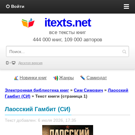
Войти
itexts.net
все тексты книг
444 000 книг, 109 000 авторов
Десктоп версия
Новинки книг
Жанры
Самиздат
Электронная библиотека книг
»
Сим Симович
»
Лаосский
Гамбит (СИ)
» Текст книги (страница 1)
Лаосский Гамбит (СИ)
Текст добавлен: 6 июля 2026, 17:35