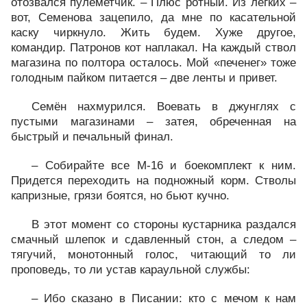
отозвался пулеметчик. – Плюс ротный. Из легких –
вот, Семенова зацепило, да мне по касательной
каску чиркнуло. Жить будем. Хуже другое,
командир. Патронов кот наплакал. На каждый ствол
магазина по полтора осталось. Мой «печенег» тоже
голодным пайком питается – две ленты и привет.
Семён нахмурился. Воевать в джунглях с
пустыми магазинами – затея, обреченная на
быстрый и печальный финал.
– Собирайте все М-16 и боекомплект к ним.
Придется переходить на подножный корм. Стволы
капризные, грязи боятся, но бьют кучно.
В этот момент со стороны кустарника раздался
смачный шлепок и сдавленный стон, а следом –
тягучий, монотонный голос, читающий то ли
проповедь, то ли устав караульной службы:
– Ибо сказано в Писании: кто с мечом к нам