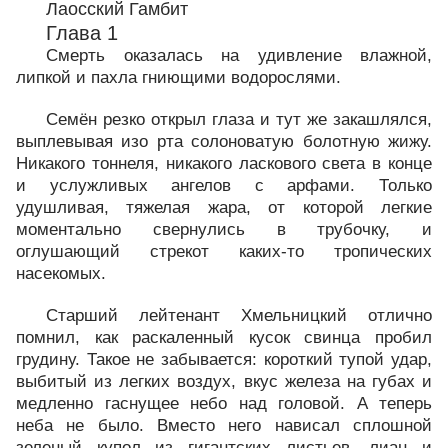
Лаосский Гамбит
Глава 1
Смерть оказалась на удивление влажной,
липкой и пахла гниющими водорослями.
Семён резко открыл глаза и тут же закашлялся,
выплевывая изо рта солоноватую болотную жижу.
Никакого тоннеля, никакого ласкового света в конце
и услужливых ангелов с арфами. Только
удушливая, тяжелая жара, от которой легкие
моментально свернулись в трубочку, и
оглушающий стрекот каких-то тропических
насекомых.
Старший лейтенант Хмельницкий отлично
помнил, как раскаленный кусок свинца пробил
грудину. Такое не забывается: короткий тупой удар,
выбитый из легких воздух, вкус железа на губах и
медленно гаснущее небо над головой. А теперь
неба не было. Вместо него нависал сплошной
зеленый купол из гигантских листьев, лиан и