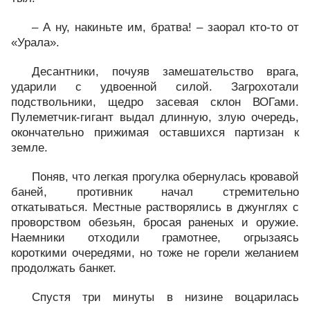
– А ну, накиньте им, братва! – заорал кто-то от
«Урала».
Десантники, почуяв замешательство врага,
ударили с удвоенной силой. Загрохотали
подствольники, щедро засевая склон ВОГами.
Пулеметчик-гигант выдал длинную, злую очередь,
окончательно прижимая оставшихся партизан к
земле.
Поняв, что легкая прогулка обернулась кровавой
баней, противник начал стремительно
откатываться. Местные растворялись в джунглях с
проворством обезьян, бросая раненых и оружие.
Наемники отходили грамотнее, огрызаясь
короткими очередями, но тоже не горели желанием
продолжать банкет.
Спустя три минуты в низине воцарилась