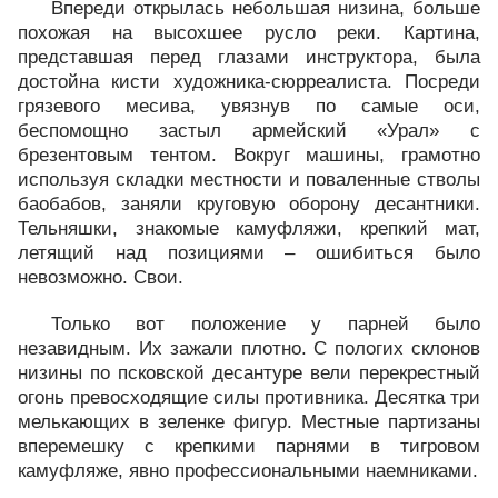
Впереди открылась небольшая низина, больше
похожая на высохшее русло реки. Картина,
представшая перед глазами инструктора, была
достойна кисти художника-сюрреалиста. Посреди
грязевого месива, увязнув по самые оси,
беспомощно застыл армейский «Урал» с
брезентовым тентом. Вокруг машины, грамотно
используя складки местности и поваленные стволы
баобабов, заняли круговую оборону десантники.
Тельняшки, знакомые камуфляжи, крепкий мат,
летящий над позициями – ошибиться было
невозможно. Свои.
Только вот положение у парней было
незавидным. Их зажали плотно. С пологих склонов
низины по псковской десантуре вели перекрестный
огонь превосходящие силы противника. Десятка три
мелькающих в зеленке фигур. Местные партизаны
вперемешку с крепкими парнями в тигровом
камуфляже, явно профессиональными наемниками.