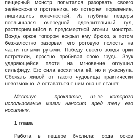
пещерный монстр попытался разорвать своего
зелёнокожего противника, но потерпел поражение,
лишившись конечностей. Из глубины пещеры
послышался очередной одобрительный гул,
растворившийся в предсмертной агонии монстра.
Вождь орков топором вскрыл ему брюхо, а потом
безжалостно разорвал его ротовую полость на
части голыми руками. Победу своего вождя орки
встретили, яростно пробивая свою грудь. Звук
ударяющейся плоти на мгновение оглушил
сильфиду. Его сила восхитила её, но и ужаснула.
Сбежать живой от такого чудовища практически
невозможно. А оставаться с ним она не станет.
Местиус – проклятие, из‑за которого
использование магии наносит вред телу его
носителя.
1 глава
Работа в пещере бурлила: орда орков