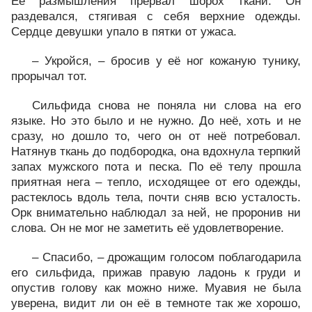
Её размышления прервал шорох ткани. Он
раздевался, стягивая с себя верхние одежды.
Сердце девушки упало в пятки от ужаса.
– Укройся, – бросив у её ног кожаную тунику,
прорычал тот.
Сильфида снова не поняла ни слова на его
языке. Но это было и не нужно. До неё, хоть и не
сразу, но дошло то, чего он от неё потребовал.
Натянув ткань до подбородка, она вдохнула терпкий
запах мужского пота и песка. По её телу прошла
приятная нега – тепло, исходящее от его одежды,
растеклось вдоль тела, почти сняв всю усталость.
Орк внимательно наблюдал за ней, не проронив ни
слова. Он не мог не заметить её удовлетворение.
– Спасибо, – дрожащим голосом поблагодарила
его сильфида, прижав правую ладонь к груди и
опустив голову как можно ниже. Муавия не была
уверена, видит ли он её в темноте так же хорошо,