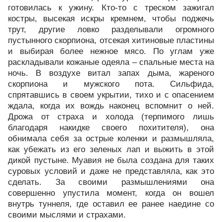
готовилась к ужину. Кто-то с треском зажигал
костры, высекая искры кремнем, чтобы поджечь
трут, другие ловко разделывали огромного
пустынного скорпиона, отсекая хитиновые пластины
и выбирая более нежное мясо. По углам уже
раскладывали кожаные одеяла – спальные места на
ночь. В воздухе витал запах дыма, жареного
скорпиона и мужского пота. Сильфида,
спрятавшись в своем укрытии, тихо и с опасением
ждала, когда их вождь наконец вспомнит о ней.
Дрожа от страха и холода (терпимого лишь
благодаря накидке своего похитителя), она
обнимала себя за острые коленки и размышляла,
как убежать из его зеленых лап и выжить в этой
дикой пустыне. Муавия не была создана для таких
суровых условий и даже не представляла, как это
сделать. За своими размышлениями она
совершенно упустила момент, когда он вошел
внутрь туннеля, где оставил ее ранее наедине со
своими мыслями и страхами.