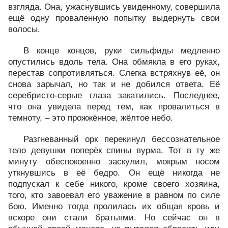
взгляда. Она, ужаснувшись увиденному, совершила
ещё одну проваленную попытку выдернуть свои
волосы.
В конце концов, руки сильфиды медленно
опустились вдоль тела. Она обмякла в его руках,
перестав сопротивляться. Слегка встряхнув её, он
снова зарычал, но так и не добился ответа. Её
серебристо-серые глаза закатились. Последнее,
что она увидела перед тем, как провалиться в
темноту, – это прожжённое, жёлтое небо.
Разгневанный орк перекинул бессознательное
тело девушки поперёк спины вурма. Тот в ту же
минуту обеспокоенно заскулил, мокрым носом
уткнувшись в её бедро. Он ещё никогда не
подпускал к себе никого, кроме своего хозяина,
того, кто завоевал его уважение в равном по силе
бою. Именно тогда пролилась их общая кровь и
вскоре они стали братьями. Но сейчас он в