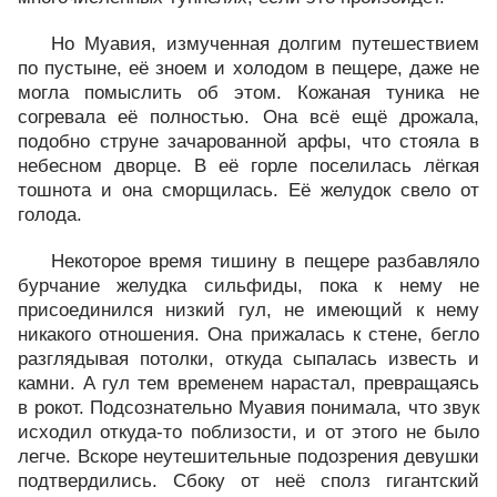
Но Муавия, измученная долгим путешествием
по пустыне, её зноем и холодом в пещере, даже не
могла помыслить об этом. Кожаная туника не
согревала её полностью. Она всё ещё дрожала,
подобно струне зачарованной арфы, что стояла в
небесном дворце. В её горле поселилась лёгкая
тошнота и она сморщилась. Её желудок свело от
голода.
Некоторое время тишину в пещере разбавляло
бурчание желудка сильфиды, пока к нему не
присоединился низкий гул, не имеющий к нему
никакого отношения. Она прижалась к стене, бегло
разглядывая потолки, откуда сыпалась известь и
камни. А гул тем временем нарастал, превращаясь
в рокот. Подсознательно Муавия понимала, что звук
исходил откуда-то поблизости, и от этого не было
легче. Вскоре неутешительные подозрения девушки
подтвердились. Сбоку от неё сполз гигантский