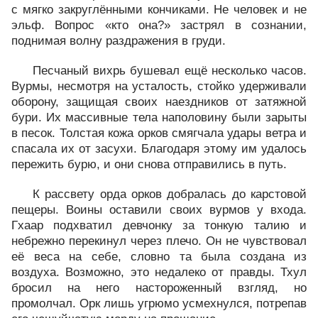
с мягко закруглёнными кончиками. Не человек и не
эльф. Вопрос «кто она?» застрял в сознании,
поднимая волну раздражения в груди.
Песчаный вихрь бушевал ещё несколько часов.
Вурмы, несмотря на усталость, стойко удерживали
оборону, защищая своих наездников от затяжной
бури. Их массивные тела наполовину были зарыты
в песок. Толстая кожа орков смягчала удары ветра и
спасала их от засухи. Благодаря этому им удалось
пережить бурю, и они снова отправились в путь.
К рассвету орда орков добралась до карстовой
пещеры. Воины оставили своих вурмов у входа.
Гхаар подхватил девчонку за тонкую талию и
небрежно перекинул через плечо. Он не чувствовал
её веса на себе, словно та была создана из
воздуха. Возможно, это недалеко от правды. Тхул
бросил на него настороженный взгляд, но
промолчал. Орк лишь угрюмо усмехнулся, потрепав