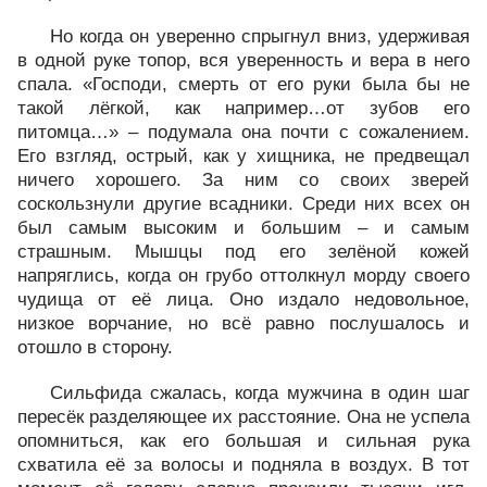
Но когда он уверенно спрыгнул вниз, удерживая
в одной руке топор, вся уверенность и вера в него
спала. «Господи, смерть от его руки была бы не
такой лёгкой, как например…от зубов его
питомца…» – подумала она почти с сожалением.
Его взгляд, острый, как у хищника, не предвещал
ничего хорошего. За ним со своих зверей
соскользнули другие всадники. Среди них всех он
был самым высоким и большим – и самым
страшным. Мышцы под его зелёной кожей
напряглись, когда он грубо оттолкнул морду своего
чудища от её лица. Оно издало недовольное,
низкое ворчание, но всё равно послушалось и
отошло в сторону.
Сильфида сжалась, когда мужчина в один шаг
пересёк разделяющее их расстояние. Она не успела
опомниться, как его большая и сильная рука
схватила её за волосы и подняла в воздух. В тот