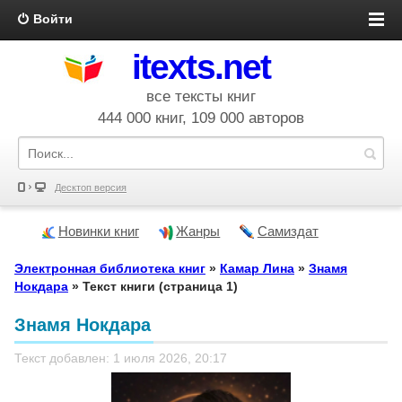
Войти
itexts.net
все тексты книг
444 000 книг, 109 000 авторов
Десктоп версия
Новинки книг
Жанры
Самиздат
Электронная библиотека книг
»
Камар Лина
»
Знамя
Нокдара
» Текст книги (страница 1)
Знамя Нокдара
Текст добавлен: 1 июля 2026, 20:17