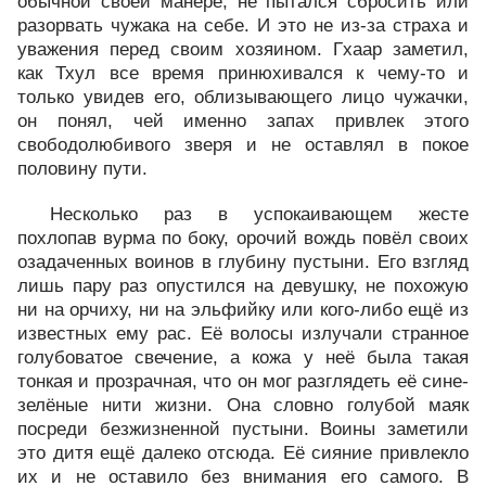
обычной своей манере, не пытался сбросить или
разорвать чужака на себе. И это не из-за страха и
уважения перед своим хозяином. Гхаар заметил,
как Тхул все время принюхивался к чему-то и
только увидев его, облизывающего лицо чужачки,
он понял, чей именно запах привлек этого
свободолюбивого зверя и не оставлял в покое
половину пути.
Несколько раз в успокаивающем жесте
похлопав вурма по боку, орочий вождь повёл своих
озадаченных воинов в глубину пустыни. Его взгляд
лишь пару раз опустился на девушку, не похожую
ни на орчиху, ни на эльфийку или кого-либо ещё из
известных ему рас. Её волосы излучали странное
голубоватое свечение, а кожа у неё была такая
тонкая и прозрачная, что он мог разглядеть её сине-
зелёные нити жизни. Она словно голубой маяк
посреди безжизненной пустыни. Воины заметили
это дитя ещё далеко отсюда. Её сияние привлекло
их и не оставило без внимания его самого. В