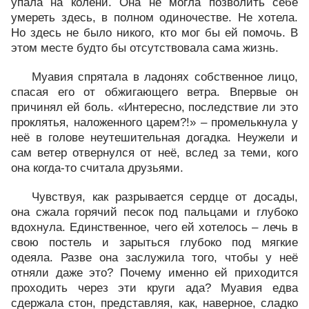
упала на колени. Она не могла позволить себе
умереть здесь, в полном одиночестве. Не хотела.
Но здесь не было никого, кто мог бы ей помочь. В
этом месте будто бы отсутствовала сама жизнь.
Муавия спрятала в ладонях собственное лицо,
спасая его от обжигающего ветра. Впервые он
причинял ей боль. «Интересно, последствие ли это
проклятья, наложенного царем?!» – промелькнула у
неё в голове неутешительная догадка. Неужели и
сам ветер отвернулся от неё, вслед за теми, кого
она когда-то считала друзьями.
Чувствуя, как разрывается сердце от досады,
она сжала горячий песок под пальцами и глубоко
вдохнула. Единственное, чего ей хотелось – лечь в
свою постель и зарыться глубоко под мягкие
одеяла. Разве она заслужила того, чтобы у неё
отняли даже это? Почему именно ей приходится
проходить через эти круги ада? Муавия едва
сдержала стон, представляя, как, наверное, сладко