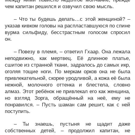
чем капитан решился и озвучил свою мысль.
– Что ты будешь делать…с этой женщиной? –
указав кивком головы на распластавшуюся по спине
вурма сильфиду, бесстрастным голосом спросил
он.
– Повезу в племя, – ответил Гхаар. Она лежала
неподвижно, как мертвец. Её длинное платье,
сшитое из странной ткани, задралось до самых икр,
оголяя тощие ноги. По меркам орков она не была
привлекательной, скорее уродливой, а кожа её была
нежной, молочного оттенка и блестела, словно
алмаз. Этот ребёнок не привлекал его как женщина,
но взгляд Зорга, обращённый на неё, ему не
понравился. – Пусть шаман сам решит, как с ней
поступить.
– Ты знаешь, пустыня не щадит даже
собственных детей, – продолжил капитан, не