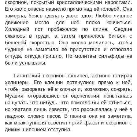
скорпион, покрытый кристаллическими наростами.
Его жало опасно нависло прямо над её головой. Она
замерла, боясь сделать даже вдох. Любое лишнее
движение могло для неё плохо кончиться.
Холодный пот пробежался по спине. Сердце
сжалось в груди, а затем принялось биться с
бешеной скоростью. Она молча молилась, чтобы
чудище не заметило её присутствие и отползло
оттуда, откуда пришло. Но молитвы сильфиды не
были услышаны.
Гигантский скорпион зашипел, активно потирая
хелицеры. Его клешни потянулись прямо к ней,
чтобы разорвать её в клочья и, возможно, сожрать.
Муавия, оторвавшись от оцепенения, попыталась
нащупать что-нибудь, что помогло бы ей отбиться,
но хватала лишь известь, что рассыпалась у неё в
ладонях словно песок. В панике она не заметила,
как мрак туннеля осветил яркий факел и скорпион с
диким шипением отступил.