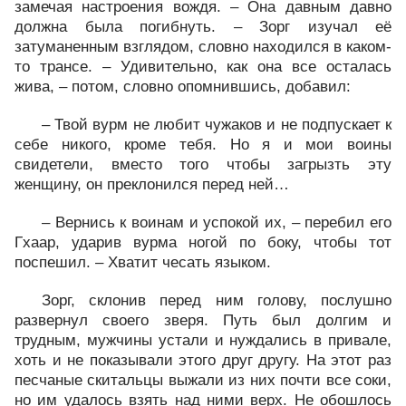
замечая настроения вождя. – Она давным давно
должна была погибнуть. – Зорг изучал её
затуманенным взглядом, словно находился в каком-
то трансе. – Удивительно, как она все осталась
жива, – потом, словно опомнившись, добавил:
– Твой вурм не любит чужаков и не подпускает к
себе никого, кроме тебя. Но я и мои воины
свидетели, вместо того чтобы загрызть эту
женщину, он преклонился перед ней…
– Вернись к воинам и успокой их, – перебил его
Гхаар, ударив вурма ногой по боку, чтобы тот
поспешил. – Хватит чесать языком.
Зорг, склонив перед ним голову, послушно
развернул своего зверя. Путь был долгим и
трудным, мужчины устали и нуждались в привале,
хоть и не показывали этого друг другу. На этот раз
песчаные скитальцы выжали из них почти все соки,
но им удалось взять над ними верх. Не обошлось