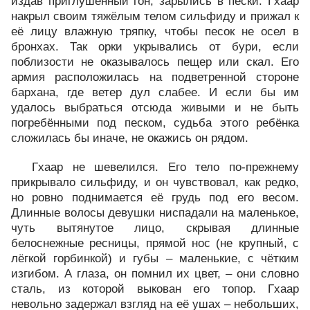
издав приглушённый гон, зарылись в пески. Гхаар
накрыл своим тяжёлым телом сильфиду и прижал к
её лицу влажную тряпку, чтобы песок не осел в
бронхах. Так орки укрывались от бури, если
поблизости не оказывалось пещер или скал. Его
армия расположилась на подветренной стороне
бархана, где ветер дул слабее. И если бы им
удалось выбраться отсюда живыми и не быть
погребёнными под песком, судьба этого ребёнка
сложилась бы иначе, не окажись он рядом.
Гхаар не шевелился. Его тело по‑прежнему
прикрывало сильфиду, и он чувствовал, как редко,
но ровно поднимается её грудь под его весом.
Длинные волосы девушки ниспадали на маленькое,
чуть вытянутое лицо, скрывая длинные
белоснежные ресницы, прямой нос (не крупный, с
лёгкой горбинкой) и губы – маленькие, с чётким
изгибом. А глаза, он помнил их цвет, – они словно
сталь, из которой выкован его топор. Гхаар
невольно задержал взгляд на её ушах – небольших,