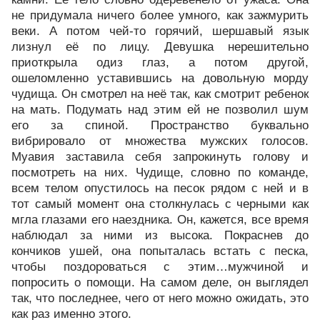
не придумала ничего более умного, как зажмурить
веки. А потом чей-то горячий, шершавый язык
лизнул её по лицу. Девушка нерешительно
приоткрыла одиз глаз, а потом другой,
ошеломленно уставившись на довольную морду
чудища. Он смотрел на неё так, как смотрит ребенок
на мать. Подумать над этим ей не позволил шум
его за спиной. Пространство буквально
вибрировало от множества мужских голосов.
Муавия заставила себя запрокинуть голову и
посмотреть на них. Чудище, словно по команде,
всем телом опустилось на песок рядом с ней и в
тот самый момент она столкнулась с черными как
мгла глазами его наездника. Он, кажется, все время
наблюдал за ними из высока. Покраснев до
кончиков ушей, она попыталась встать с песка,
чтобы поздороваться с этим…мужчиной и
попросить о помощи. На самом деле, он выглядел
так, что последнее, чего от него можно ожидать, это
как раз именно этого.