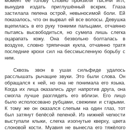
момент её голову словно пронзили тысячи игл,
вынудив издать приглушённый вскрик. Глаза
застилала пелена острой, невыносимой боли. Ей
показалось, что он вырвал ей все волосы. Девушка
вцепилась в его руку тонкими пальцами, отчаянно
пытаясь высвободиться, но сумела лишь слегка
оцарапать кожу. Она безвольно болталась в
воздухе, словно тряпичная кукла, отчаянно тратя
последние крохи сил на бессмысленную борьбу с
ним.
Сквозь звон в ушах сильфиде удалось
расслышать рычащие звуки. Это были слова. Он
обращался к ней, но она не понимала его языка.
Когда их лица оказались друг напротив друга, она
смогла лучше разглядеть его вблизи. Его лицо
было исполосовано рубцами, свежими и старыми.
К тому же он оказался слепым на один глаз, тот
был затянут белёсой пеленой. Из нижней челюсти
выступали клыки, слегка изогнутые кверху, цвета
слоновой кости. Муавия не вынесла его тяжёлого