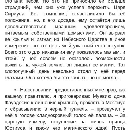
глотала песок. Но это не приносило ей больше
страданий, чем она уже успела пережить. Царя
Сириуса, без сомнения, осчастливило бы её
положение, но, к его досаде, ему остаётся лишь
довольствоваться мрачным удовлетворением,
питаемым собственными домыслами. Он вырвал
её крылья и изгнал из Небесного Царства в иное
измерение, но это не самый ужасный его поступок.
Всего этого для наказания ему показалось малым, и
чтобы у неё совсем не оказалось возможности
выжить на чужой земле, он лишил её магии. Тот
злополучный день невольно стоял у неё перед
глазами. Она хотела бы это забыть, но не могла…
«– На основании предоставленных мне прав, как
вашему правителю, я приговариваю Муавию дома
Фауздесис к лишению крыльев, проклятью Местиус
и сбрасыванию в чёрный туннель, – прозвучал у
неё в голове хладнокровный голос её палача. – За
царскую измену, покушение на жизнь принца
Юстиуса и кражу его магического ядра! Пусть