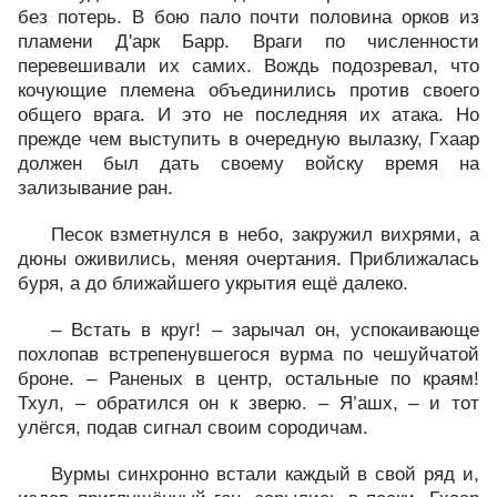
без потерь. В бою пало почти половина орков из
пламени Д'арк Барр. Враги по численности
перевешивали их самих. Вождь подозревал, что
кочующие племена объединились против своего
общего врага. И это не последняя их атака. Но
прежде чем выступить в очередную вылазку, Гхаар
должен был дать своему войску время на
зализывание ран.
Песок взметнулся в небо, закружил вихрями, а
дюны оживились, меняя очертания. Приближалась
буря, а до ближайшего укрытия ещё далеко.
– Встать в круг! – зарычал он, успокаивающе
похлопав встрепенувшегося вурма по чешуйчатой
броне. – Раненых в центр, остальные по краям!
Тхул, – обратился он к зверю. – Я’ашх, – и тот
улёгся, подав сигнал своим сородичам.
Вурмы синхронно встали каждый в свой ряд и,