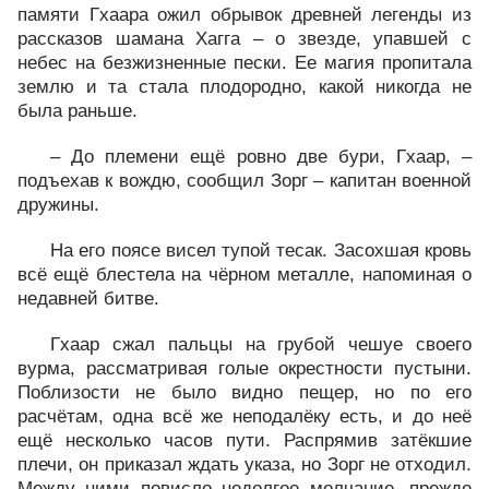
памяти Гхаара ожил обрывок древней легенды из
рассказов шамана Хагга – о звезде, упавшей с
небес на безжизненные пески. Ее магия пропитала
землю и та стала плодородно, какой никогда не
была раньше.
– До племени ещё ровно две бури, Гхаар, –
подъехав к вождю, сообщил Зорг – капитан военной
дружины.
На его поясе висел тупой тесак. Засохшая кровь
всё ещё блестела на чёрном металле, напоминая о
недавней битве.
Гхаар сжал пальцы на грубой чешуе своего
вурма, рассматривая голые окрестности пустыни.
Поблизости не было видно пещер, но по его
расчётам, одна всё же неподалёку есть, и до неё
ещё несколько часов пути. Распрямив затёкшие
плечи, он приказал ждать указа, но Зорг не отходил.
Между ними повисло недолгое молчание, прежде