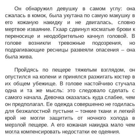
Он обнаружил девушку в самом углу: она
сжалась в комок, была укутана по самую макушку в
его кожаную накидку и не двигалась, словно
мертвое изваяние. Гхаар сдвинул косматые брови к
переносице и неодобрительно качнул головой. В
голове возникли тревожные подозрения, но
подрагивающие ресницы развеяли опасения – она
была жива.
Пройдясь по пещере тяжелым взглядом, он
опустился на колени и принялся разжигать костер в
их общем убежище. В голове настойчиво стучала
одна и та же мысль: это следовало сделать с
самого начала. Девочка оказалась куда слабее, чем
он предполагал. Ее одежда совершенно не годилась
для безжалостной пустыни – тонкие ткани и легкий
крой не могли защитить от ночного холода в
мерзлой пещере. А его кожаная накидка мало чем
могла компенсировать недостатки ее одеяния.