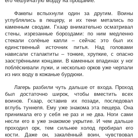
его чешуйчатую морду на прощание.
Факелы вспыхнули один за другим. Воины
углублялись в пещеру, и их тени метались по
каменным сводам. Гхаар внимательно осматривал
стены, изрезанные бороздами: по ним медленно
стекали солёные капли – сейчас это был их
единственный источник питья. Над головами
нависали сталактиты – тонкие, хрупкие, с опасно
заострёнными концами. В каменных впадинах у ног
поблёскивали лужи, и несколько орков уже черпали
из них воду в кожаные бурдюки.
Лагерь разбили чуть дальше от входа. Проход
был достаточно широк, чтобы вместить всех
воинов. Гхаар, оставив их позади, последовал
вглубь туннеля. Ему уже знакома эта пещера. Она
принимала его у себя не раз и не два. Ноги сами
несли его в уже знакомое укрытие. И чем дальше
проходил орк, тем сильнее холод пробирал его
кости. Даже он, закалённый воин, чувствовал