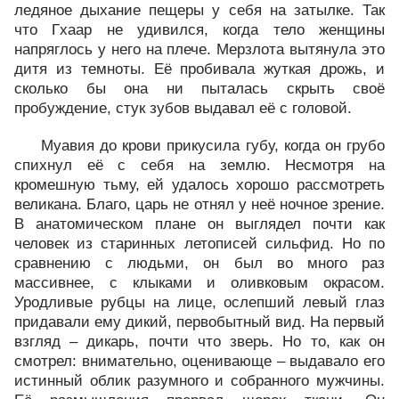
ледяное дыхание пещеры у себя на затылке. Так
что Гхаар не удивился, когда тело женщины
напряглось у него на плече. Мерзлота вытянула это
дитя из темноты. Её пробивала жуткая дрожь, и
сколько бы она ни пыталась скрыть своё
пробуждение, стук зубов выдавал её с головой.
Муавия до крови прикусила губу, когда он грубо
спихнул её с себя на землю. Несмотря на
кромешную тьму, ей удалось хорошо рассмотреть
великана. Благо, царь не отнял у неё ночное зрение.
В анатомическом плане он выглядел почти как
человек из старинных летописей сильфид. Но по
сравнению с людьми, он был во много раз
массивнее, с клыками и оливковым окрасом.
Уродливые рубцы на лице, ослепший левый глаз
придавали ему дикий, первобытный вид. На первый
взгляд – дикарь, почти что зверь. Но то, как он
смотрел: внимательно, оценивающе – выдавало его
истинный облик разумного и собранного мужчины.