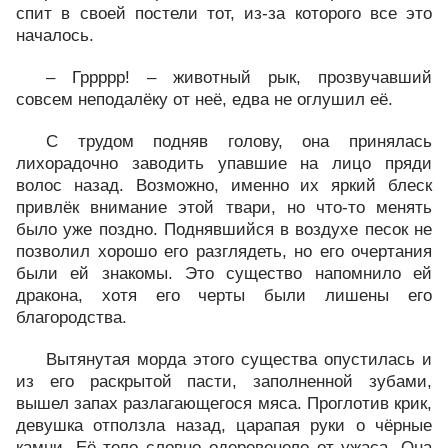
спит в своей постели тот, из-за которого все это
началось.
– Гррррр! – животный рык, прозвучавший
совсем неподалёку от неё, едва не оглушил её.
С трудом подняв голову, она принялась
лихорадочно заводить упавшие на лицо пряди
волос назад. Возможно, именно их яркий блеск
привлёк внимание этой твари, но что-то менять
было уже поздно. Поднявшийся в воздухе песок не
позволил хорошо его разглядеть, но его очертания
были ей знакомы. Это существо напомнило ей
дракона, хотя его черты были лишены его
благородства.
Вытянутая морда этого существа опустилась и
из его раскрытой пасти, заполненной зубами,
вышел запах разлагающегося мяса. Проглотив крик,
девушка отползла назад, царапая руки о чёрные
камни. Её тело словно одеревенело от ужаса. Она