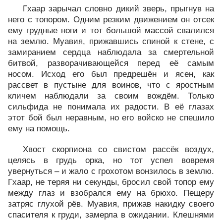
Гхаар зарычал словно дикий зверь, прыгнув на
него с топором. Одним резким движением он отсек
ему грудные ноги и тот большой массой свалился
на землю. Муавия, прижавшись спиной к стене, с
замиранием сердца наблюдала за смертельной
битвой, разворачивающейся перед её самым
носом. Исход его был предрешён и ясен, как
рассвет в пустыне для воинов, что с яростным
кличем наблюдали за своим вождём. Только
сильфида не понимала их радости. В её глазах
этот бой был неравным, но его войско не спешило
ему на помощь.
Хвост скорпиона со свистом рассёк воздух,
целясь в грудь орка, но тот успел вовремя
увернуться – и жало с грохотом вонзилось в землю.
Гхаар, не теряя ни секунды, бросил свой топор ему
между глаз и взобрался ему на брюхо. Пещеру
затряс глухой рёв. Муавия, прижав накидку своего
спасителя к груди, замерла в ожидании. Клешнями