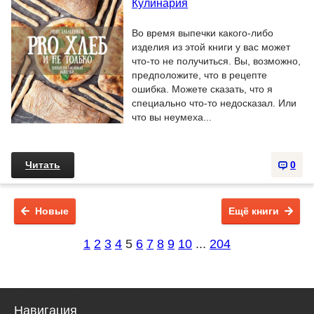
Кулинария
Во время выпечки какого-либо
изделия из этой книги у вас может
что-то не получиться. Вы, возможно,
предположите, что в рецепте
ошибка. Можете сказать, что я
специально что-то недосказал. Или
что вы неумеха...
Читать
0
Новые
Ещё книги
1
2
3
4
5
6
7
8
9
10
...
204
Навигация