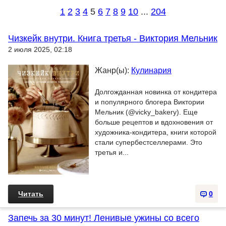
1
2
3
4
5
6
7
8
9
10
...
204
Чизкейк внутри. Книга третья - Виктория Мельник
2 июля 2025, 02:18
Жанр(ы):
Кулинария
Долгожданная новинка от кондитера
и популярного блогера Виктории
Мельник (@vicky_bakery). Еще
больше рецептов и вдохновения от
художника-кондитера, книги которой
стали супербестселлерами. Это
третья и...
Читать
0
Запечь за 30 минут! Ленивые ужины со всего