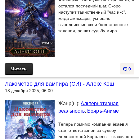
остался последний шаг. Скоро
наступит таинственный "час икс",
когда эмиссары, успешно
выполнившие свои божественные
задания, решат судьбу мира....
Читать
0
Лакомство для вампира (СИ) - Алекс Кош
13 декабря 2025, 06:00
Жанр(ы):
Альтернативная
реальность
,
Бояръ-Аниме
Теперь помимо компании ёкаев я
стал ответственен за судьбу
Белоснежной Королевы - сказочного