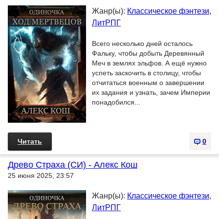
Жанр(ы):
Классическое фэнтези
,
ЛитРПГ
Всего несколько дней осталось
Фальку, чтобы добыть Деревянный
Меч в землях эльфов. А ещё нужно
успеть заскочить в столицу, чтобы
отчитаться военным о завершении
их задания и узнать, зачем Империи
понадобился...
Читать
0
Древо Страха (СИ) - Алекс Кош
25 июня 2025, 23:57
Жанр(ы):
Классическое фэнтези
,
ЛитРПГ