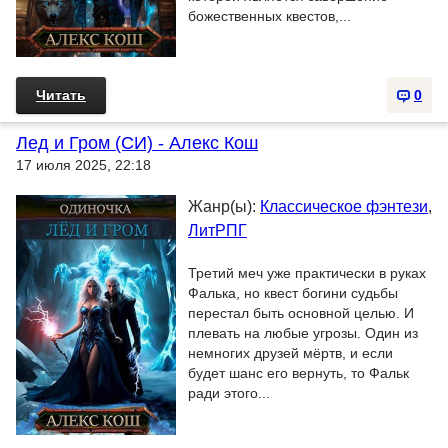
божественных квестов,...
Читать
0
Лед и Гром (СИ) - Алекс Кош
17 июля 2025, 22:18
Жанр(ы):
Классическое фэнтези
,
ЛитРПГ
Третий меч уже практически в руках
Фалька, но квест богини судьбы
перестал быть основной целью. И
плевать на любые угрозы. Один из
немногих друзей мёртв, и если
будет шанс его вернуть, то Фальк
ради этого...