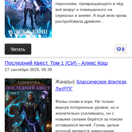
персонажа, превращающего в лёд
всё вокруг и помешанного на
сериалах и аниме. А ещё мою кровь
распробовала древняя...
Читать
0
Последний Квест. Том 1 (СИ) - Алекс Кош
27 сентября 2025, 05:30
Жанр(ы):
Классическое фэнтези
,
ЛитРПГ
Фальк снова в игре. Не только
вернув потерянные уровни, но и
значительно усилившись, он с
новыми силами берётся за поиски
оставшихся мечей. Гонка, целью
которой является завершение