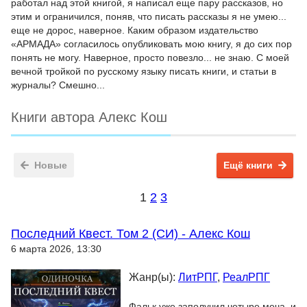
работал над этой книгой, я написал еще пару рассказов, но
этим и ограничился, поняв, что писать рассказы я не умею...
еще не дорос, наверное. Каким образом издательство
«АРМАДА» согласилось опубликовать мою книгу, я до сих пор
понять не могу. Наверное, просто повезло... не знаю. С моей
вечной тройкой по русскому языку писать книги, и статьи в
журналы? Смешно...
Книги автора Алекс Кош
Новые
Ещё книги
1
2
3
Последний Квест. Том 2 (СИ) - Алекс Кош
6 марта 2026, 13:30
Жанр(ы):
ЛитРПГ
,
РеалРПГ
Фальк уже заполучил четыре меча, и