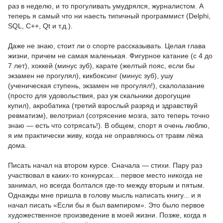
раз в неделю, и то прогуливать умудрялся, журналистом. А
теперь я самый что ни наесть типичный программист (Delphi,
SQL, C++, Qt и т.д.).
Даже не знаю, стоит ли о спорте рассказывать. Целая глава
жизни, причем не самая маленькая. Фигурное катание (с 4 до
7 лет), хоккей (минус зуб), карате (желтый пояс, если бы
экзамен не прогулял), кикбоксинг (минус зуб), ушу
(ученическая ступень, экзамен не прогулял!), скалолазание
(просто для удовольствия, раз уж скальники дорогущие
купил), акробатика (третий взрослый разряд и здравствуй
ревматизм), велотриал (сотрясение мозга, зато теперь точно
знаю — есть что сотрясать!). В общем, спорт я очень люблю,
я им практически живу, когда не оправляюсь от травм лёжа
дома.
Писать начал на втором курсе. Сначала — стихи. Пару раз
участвовал в каких-то конкурсах... первое место никогда не
занимал, но всегда болтался где-то между вторым и пятым.
Однажды мне пришла в голову мысль написать книгу... и я
начал писать «Если бы я был вампиром». Это было первое
художественное произведение в моей жизни. Позже, когда я