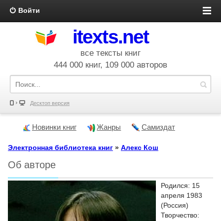
Войти
itexts.net
все тексты книг
444 000 книг, 109 000 авторов
Десктоп версия
Новинки книг
Жанры
Самиздат
Электронная библиотека книг
»
Алекс Кош
Об авторе
Родился: 15
апреля 1983
(Россия)
Творчество: