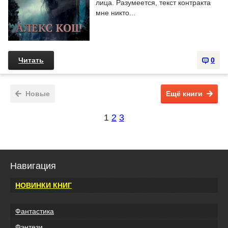
лица. Разумеется, текст контракта
мне никто...
Читать
0
Новые
Ещё книги
1
2
3
Навигация
НОВИНКИ КНИГ
Фантастика
Фэнтези