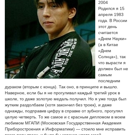
2004
Родился я 15
апреля 1983
года. В России
этот день
считается
«Днем Науки»
(а в Китае
«Днем
Солнца»), так
что вырасти я
должен был не
самым
последним
дураком (вторым с конца). Так оно, в принципе и вышло.
Наверное, если бы я не прогуливал каждый третий урок в
школе, то даже золотую медаль получил. Но я уже тогда был
жутким раздолбаем (хотя закончил без троек), и даже
однажды, подправив цифру в справке от зубного, прогулял
целую четверть. То же самое и с красным дипломом в моем
любимом МГАПИ (Московская Государственная Академия
Приборостроения и Информатики) — стоило мне исправить