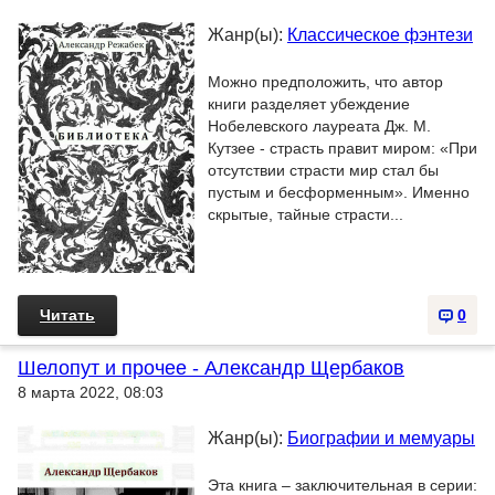
Жанр(ы):
Классическое фэнтези
Можно предположить, что автор
книги разделяет убеждение
Нобелевского лауреата Дж. М.
Кутзее - страсть правит миром: «При
отсутствии страсти мир стал бы
пустым и бесформенным». Именно
скрытые, тайные страсти...
Читать
0
Шелопут и прочее - Александр Щербаков
8 марта 2022, 08:03
Жанр(ы):
Биографии и мемуары
Эта книга – заключительная в серии: