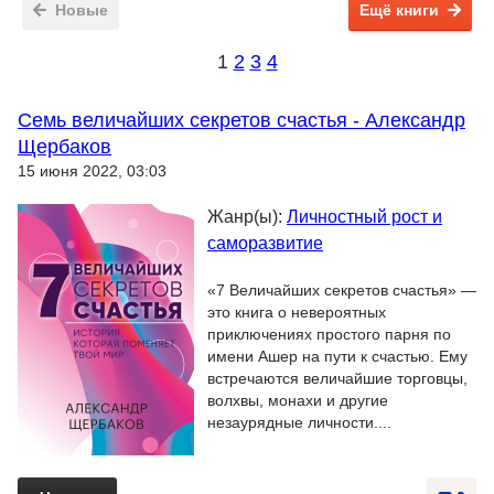
Новые
Ещё книги
1
2
3
4
Семь величайших секретов счастья - Александр
Щербаков
15 июня 2022, 03:03
Жанр(ы):
Личностный рост и
саморазвитие
«7 Величайших секретов счастья» —
это книга о невероятных
приключениях простого парня по
имени Ашер на пути к счастью. Ему
встречаются величайшие торговцы,
волхвы, монахи и другие
незаурядные личности....