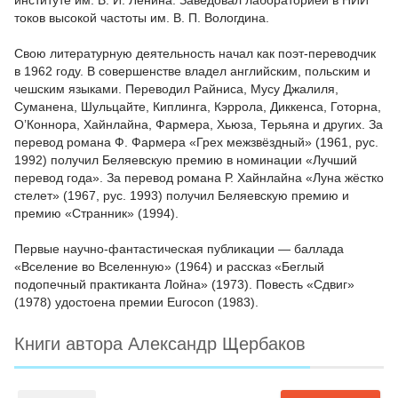
институте им. В. И. Ленина. Заведовал лабораторией в НИИ
токов высокой частоты им. В. П. Вологдина.
Свою литературную деятельность начал как поэт-переводчик
в 1962 году. В совершенстве владел английским, польским и
чешским языками. Переводил Райниса, Мусу Джалиля,
Суманена, Шульцайте, Киплинга, Кэррола, Диккенса, Готорна,
О’Коннора, Хайнлайна, Фармера, Хьюза, Терьяна и других. За
перевод романа Ф. Фармера «Грех межзвёздный» (1961, рус.
1992) получил Беляевскую премию в номинации «Лучший
перевод года». За перевод романа Р. Хайнлайна «Луна жёстко
стелет» (1967, рус. 1993) получил Беляевскую премию и
премию «Странник» (1994).
Первые научно-фантастическая публикации — баллада
«Вселение во Вселенную» (1964) и рассказ «Беглый
подопечный практиканта Лойна» (1973). Повесть «Сдвиг»
(1978) удостоена премии Eurocon (1983).
Книги автора Александр Щербаков