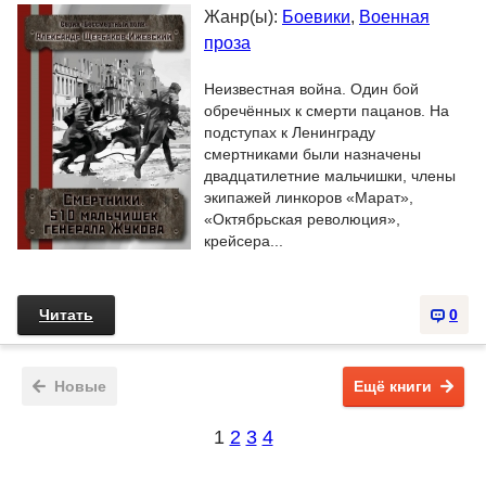
Жанр(ы):
Боевики
,
Военная
проза
Неизвестная война. Один бой
обречённых к смерти пацанов. На
подступах к Ленинграду
смертниками были назначены
двадцатилетние мальчишки, члены
экипажей линкоров «Марат»,
«Октябрьская революция»,
крейсера...
Читать
0
Новые
Ещё книги
1
2
3
4