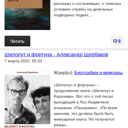
рассказы о сослуживцах, о тяжелых
условиях службы на дизельных
подводных лодках,...
Читать
0
Шелопут и фортуна - Александр Щербаков
7 марта 2022, 05:03
Жанр(ы):
Биографии и мемуары
«Шелопут и фортуна» –
продолжение книги «Шелопут и
Королева». Вот что о той писал
выходящий в Лос-Анджелесе
альманах «Панорама». «По всем
законам, это должна была быть
мемуарная книга. Но получился
роман,...