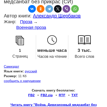
медсанбат без прикрас (СИ)
Автор книги:
Александр Щербаков
Жанр:
Проза
→
Военная проза
меньше часа
3 тыс.
1
Страниц
Часов на чтение
Всего слов
Самиздат
Язык книги:
русский
Размер:
11 Кб
сообщить о нарушении
Скачать книгу бесплатно:
FB2
▪
FB2.zip
▪
RTF
▪
TXT
Читать книгу "Война. Дивизионный медсанбат без