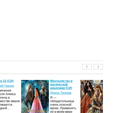
р 15 (СИ)
Менталистка в
Ле
магической
пу
ий Чащин
академии (СИ)
Я
лючения
Ирина Тигиева
еля Алекса
Н
ргена в
Я —
по
жестве миров
обладательница
на
лжаются.
очень опасной
ср
едной…
магии. Применять
пс
её в моём мире
ве