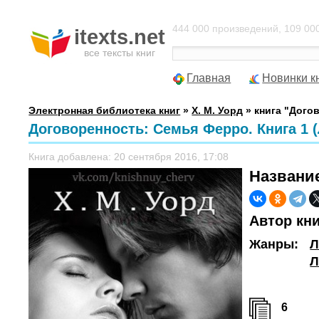
444 000 произведений, 109 000
itexts.net
все тексты книг
Главная
Новинки к
Электронная библиотека книг
»
Х. М. Уорд
» книга "Дого
Договоренность: Семья Ферро. Книга 1 (Л
Книга добавлена: 20 сентября 2016, 17:08
Названи
Автор кн
Жанры:
Л
Л
6