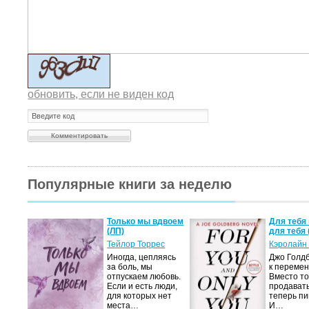
обновить, если не виден код
Популярные книги за неделю
а не
Только мы вдвоем
Для тебя 
(ЛП)
для тебя 
ние…
Тейлор Торрес
Кэролайн
Иногда, цепляясь
Джо Голдб
тор
за боль, мы
к перемен
но-
отпускаем любовь.
Вместо то
Если и есть люди,
продавать
,
для которых нет
теперь пи
мир
места…
И…