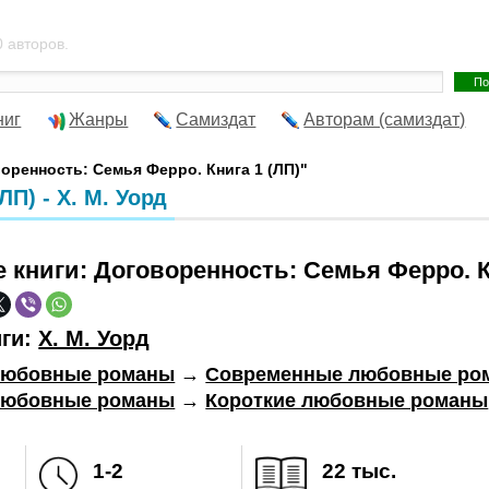
 авторов.
ниг
Жанры
Самиздат
Авторам (самиздат)
воренность: Семья Ферро. Книга 1 (ЛП)"
П) - Х. М. Уорд
е книги:
Договоренность: Семья Ферро. К
иги:
Х. М. Уорд
юбовные романы
→
Современные любовные ро
юбовные романы
→
Короткие любовные романы
1-2
22 тыс.