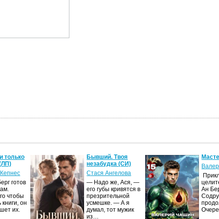
и только
Бывший. Твоя
Масте
(ЛП)
незабудка (СИ)
Валер
 Кепнес
Стася Ангелова
Прик
ерг готов
— Надо же, Ася, —
целит
ам.
его губы кривятся в
Ан Бе
го чтобы
презрительной
Содру
 книги, он
усмешке. — А я
продо
шет их.
думал, тот мужик
Очер
из…