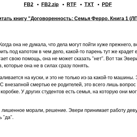
FB2
▪
FB2.zip
▪
RTF
▪
TXT
▪
PDF
итать книгу "Договоренность: Семья Ферро. Книга 1 (ЛП
огда она не думала, что дела могут пойти хуже прежнего, в
ть под капотом в чем дело, какой-то парень тут же крадет
ает свою помощь, она не может сказать "нeт". Вот так Эве
 которые она не в силах сразу понять.
ливается на куски, и это не только из-за какой-то машины. 
. С внезапной смертью ее родителей, это всего лишь вопрос
 коробке. У других студентов есть семья, на которую они мог
, лишенное морали, решение. Эвери принимает работу деву
 "дa".