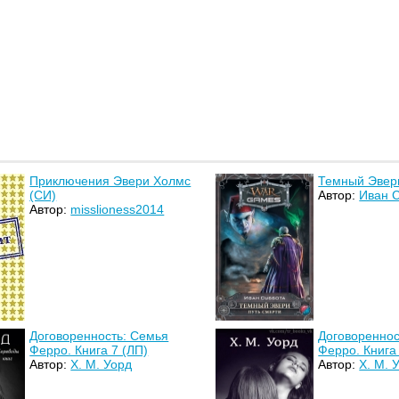
Приключения Эвери Холмс
Темный Эвери
(СИ)
Автор:
Иван 
Автор:
misslioness2014
Договоренность: Семья
Договореннос
Ферро. Книга 7 (ЛП)
Ферро. Книга
Автор:
Х. М. Уорд
Автор:
Х. М. 