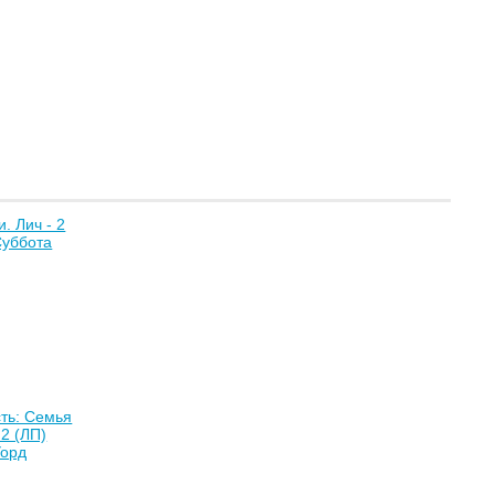
. Лич - 2
Суббота
ть: Семья
 2 (ЛП)
Уорд