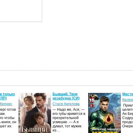
и только
Бывший. Твоя
Масте
(ЛП)
незабудка (СИ)
Валер
 Кепнес
Стася Ангелова
Прик
ерг готов
— Надо же, Ася, —
целит
ам.
его губы кривятся в
Ан Бе
го чтобы
презрительной
Содру
 книги, он
усмешке. — А я
продо
шет их.
думал, тот мужик
Очер
из…