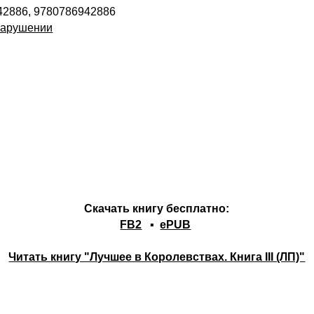
42886, 9780786942886
нарушении
Скачать книгу бесплатно:
FB2
▪
ePUB
Читать книгу "Лучшее в Королевствах. Книга III (ЛП)"