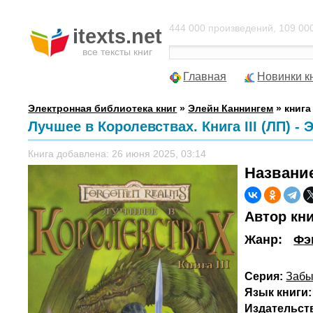
444 000 произведений, 109 000
itexts.net
все тексты книг
Главная
Новинки к
Электронная библиотека книг
»
Элейн Каннингем
» книга
Лучшее в Королевствах. Книга III (ЛП) -
Книга добавлена: 26 июня 2025, 03:14
Названи
Автор кн
Жанр:
Фэ
Серия:
Забы
Язык книги:
Издательст