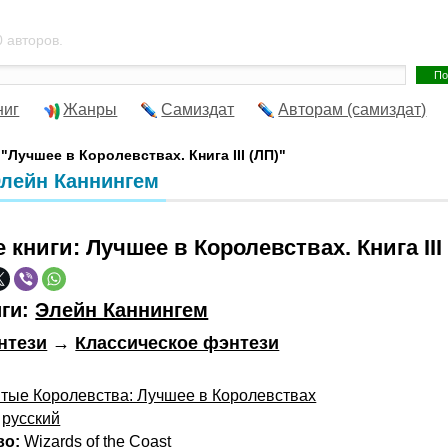
 авторов.
ниг
Жанры
Самиздат
Авторам (самиздат)
 "Лучшее в Королевствах. Книга III (ЛП)"
 Элейн Каннингем
е книги:
Лучшее в Королевствах. Книга III
иги:
Элейн Каннингем
нтези
→
Классическое фэнтези
тые Королевства: Лучшее в Королевствах
русский
во:
Wizards of the Coast