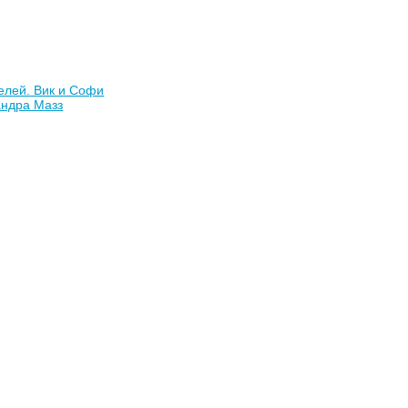
елей. Вик и Софи
андра Мазз