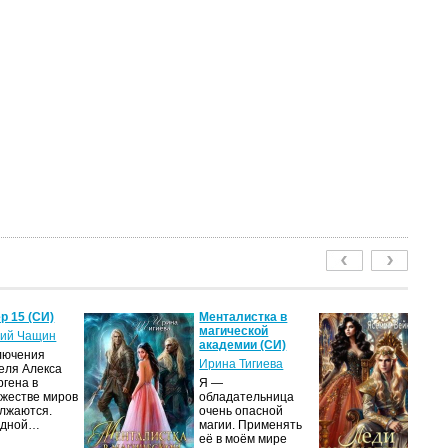
р 15 (СИ)
Менталистка в
Ле
магической
пу
ий Чащин
академии (СИ)
Я
лючения
Ирина Тигиева
еля Алекса
Н
ргена в
Я —
по
жестве миров
обладательница
на
лжаются.
очень опасной
ср
едной…
магии. Применять
пс
её в моём мире
ве