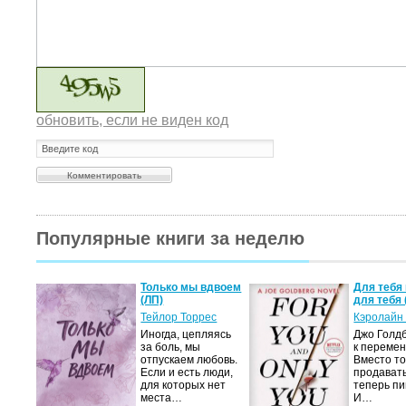
обновить, если не виден код
Популярные книги за неделю
а не
Только мы вдвоем
Для тебя 
(ЛП)
для тебя 
ние…
Тейлор Торрес
Кэролайн
Иногда, цепляясь
Джо Голдб
тор
за боль, мы
к перемен
но-
отпускаем любовь.
Вместо то
Если и есть люди,
продавать
,
для которых нет
теперь пи
мир
места…
И…