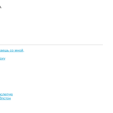
.
лаешь со мной,
oxy
вслепую
Элстон