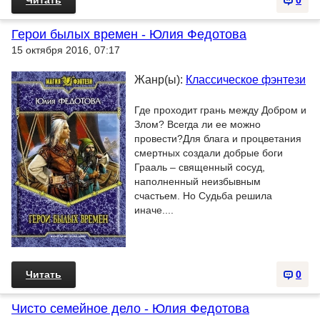
Читать
0
Герои былых времен - Юлия Федотова
15 октября 2016, 07:17
Жанр(ы):
Классическое фэнтези
Где проходит грань между Добром и
Злом? Всегда ли ее можно
провести?Для блага и процветания
смертных создали добрые боги
Грааль – священный сосуд,
наполненный неизбывным
счастьем. Но Судьба решила
иначе....
Читать
0
Чисто семейное дело - Юлия Федотова