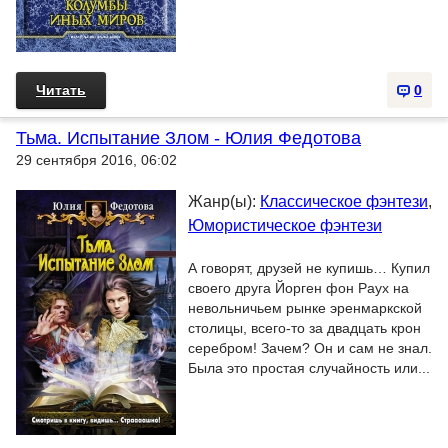
Читать
0
Тьма. Испытание Злом - Юлия Федотова
29 сентября 2016, 06:02
Жанр(ы):
Классическое фэнтези
,
Юмористическое фэнтези
А говорят, друзей не купишь… Купил
своего друга Йорген фон Раух на
невольничьем рынке эренмаркской
столицы, всего-то за двадцать крон
серебром! Зачем? Он и сам не знал.
Была это простая случайность или...