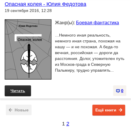
Опасная колея - Юлия Федотова
19 сентября 2016, 12:28
Жанр(ы):
Боевая фантастика
…Немного иная реальность,
немного иная страна, похожая на
нашу — и не похожая. А беда-то
вечная, российская — дороги да
расстояния. Долог, утомителен путь
из Москов-града в Северную
Пальмиру, трудно управлять...
Читать
0
Новые
Ещё книги
1
2