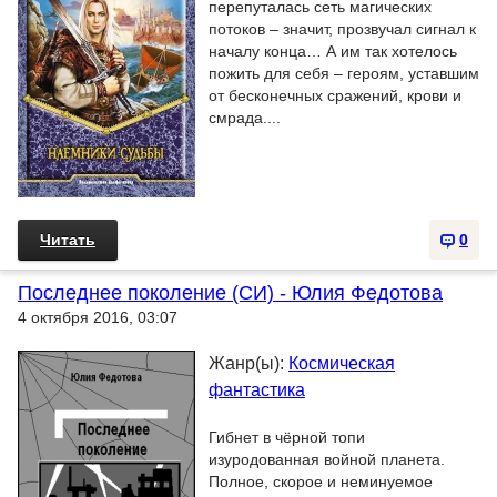
перепуталась сеть магических
потоков – значит, прозвучал сигнал к
началу конца… А им так хотелось
пожить для себя – героям, уставшим
от бесконечных сражений, крови и
смрада....
Читать
0
Последнее поколение (СИ) - Юлия Федотова
4 октября 2016, 03:07
Жанр(ы):
Космическая
фантастика
Гибнет в чёрной топи
изуродованная войной планета.
Полное, скорое и неминуемое