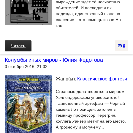
вырождение ждёт её несчастных
обитателей. И последняя их
надежда, единственный шанс на
спасение – это помощь извне.Но
как...
Читать
0
Колумбы иных миров - Юлия Федотова
3 октября 2016, 21:32
Жанр(ы):
Классическое фэнтези
Странные дела творятся в мирном
Уэллендорфском университете!
Таинственный артефакт — Черный
камень Ло похищен, заточен в
темницу профессор Перегрин,
коллега Уайзер метит на его место.
А грозному и могучему...