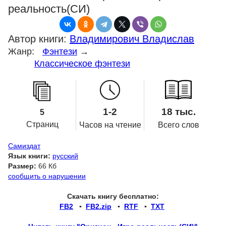
реальность(СИ)
Автор книги:
Владимирович Владислав
Жанр:
Фэнтези
→
Классическое фэнтези
1-2
18 тыс.
5
Страниц
Часов на чтение
Всего слов
Самиздат
Язык книги:
русский
Размер:
66 Кб
сообщить о нарушении
Скачать книгу бесплатно:
FB2
▪
FB2.zip
▪
RTF
▪
TXT