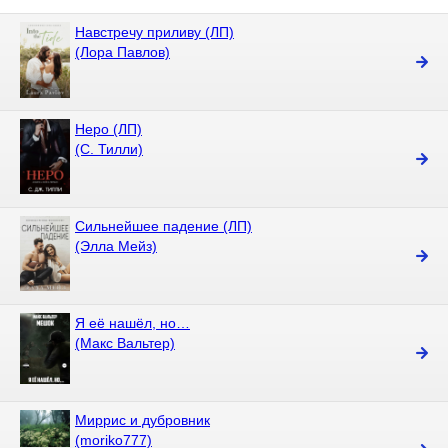
Навстречу приливу (ЛП)
(Лора Павлов)
Неро (ЛП)
(С. Тилли)
Сильнейшее падение (ЛП)
(Элла Мейз)
Я её нашёл, но…
(Макс Вальтер)
Миррис и дубровник
(moriko777)