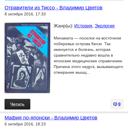
Отравители из Тиссо - Владимир Цветов
8 октября 2016, 17:33
Жанр(ы):
История
,
Экология
Минамата — поселок на восточном
побережье острова Кюсю. Так
именуется и болезнь, которая
сравнительно недавно вошла в
японские медицинские справочники.
Причина этого недуга, вызывающего
отмирание мышц...
Читать
0
Мафия по-японски - Владимир Цветов
6 октября 2016, 18:23