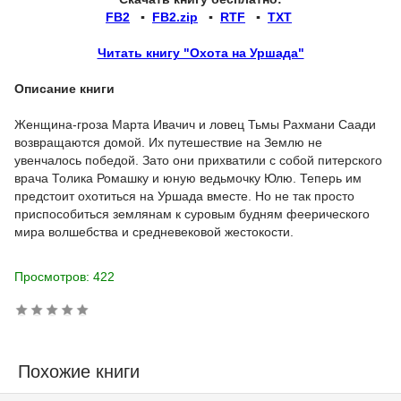
FB2
▪
FB2.zip
▪
RTF
▪
TXT
Читать книгу "Охота на Уршада"
Описание книги
Женщина-гроза Марта Ивачич и ловец Тьмы Рахмани Саади
возвращаются домой. Их путешествие на Землю не
увенчалось победой. Зато они прихватили с собой питерского
врача Толика Ромашку и юную ведьмочку Юлю. Теперь им
предстоит охотиться на Уршада вместе. Но не так просто
приспособиться землянам к суровым будням феерического
мира волшебства и средневековой жестокости.
Просмотров: 422
Похожие книги