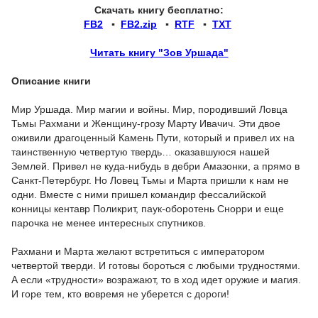
Скачать книгу бесплатно:
FB2
▪
FB2.zip
▪
RTF
▪
TXT
Читать книгу "Зов Уршада"
Описание книги
Мир Уршада. Мир магии и войны. Мир, породивший Ловца
Тьмы Рахмани и Женщину-грозу Марту Ивачич. Эти двое
оживили драгоценный Камень Пути, который и привел их на
таинственную четвертую твердь… оказавшуюся нашей
Землей. Привел не куда-нибудь в дебри Амазонки, а прямо в
Санкт-Петербург. Но Ловец Тьмы и Марта пришли к нам не
одни. Вместе с ними пришел командир фессалийской
конницы кентавр Поликрит, паук-оборотень Снорри и еще
парочка не менее интересных спутников.
Рахмани и Марта желают встретиться с императором
четвертой тверди. И готовы бороться с любыми трудностями.
А если «трудности» возражают, то в ход идет оружие и магия.
И горе тем, кто вовремя не уберется с дороги!