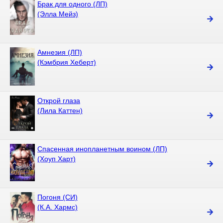
Брак для одного (ЛП)
(Элла Мейз)
Амнезия (ЛП)
(Кэмбрия Хеберт)
Открой глаза
(Лила Каттен)
Спасенная инопланетным воином (ЛП)
(Хоуп Харт)
Погоня (СИ)
(К.А. Хармс)