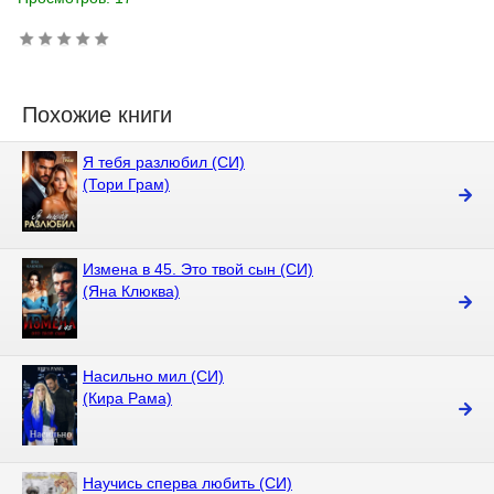
Похожие книги
Я тебя разлюбил (СИ)
(Тори Грам)
Измена в 45. Это твой сын (СИ)
(Яна Клюква)
Насильно мил (СИ)
(Кира Рама)
Научись сперва любить (СИ)