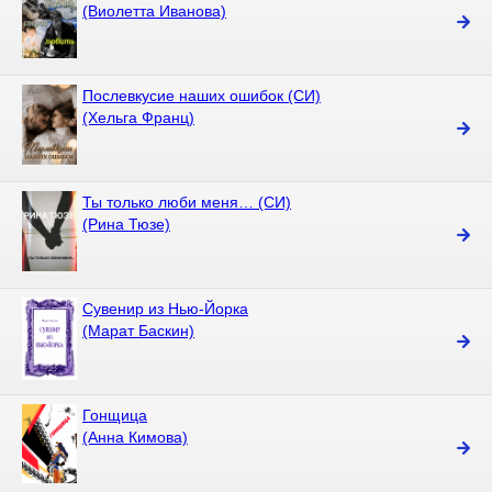
(Виолетта Иванова)
Послевкусие наших ошибок (СИ)
(Хельга Франц)
Ты только люби меня… (СИ)
(Рина Тюзе)
Сувенир из Нью-Йорка
(Марат Баскин)
Гонщица
(Анна Кимова)