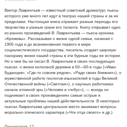
Виктор Лаврентьев — известный советский драматург, пьесы
которого уже много лет идут в театрах нашей страны и за ее
пределами. Настоящая книга отражает разные периоды его
творчества и разные грани его таланта. Книгу открывает одно
из ранних произведений В. Лаврентьева — пьеса-хроника
«Кряжевы». Рассказывая о жизни одной семьи, начиная с
1905 года и до возникновения первого в мире
социалистического государства, писатель создает широкую
панораму жизни нашей страны в эти бурные годы ее истории.
Но о чем бы ни писал В. Лаврентьев в своих последующих
пьесах: о жизни колхозной деревни в 50—60-е годы («Иван
Буданцев», «Где-то совсем рядом», «Ради своих ближних»), о
мужественной работе геологов-изыскателей в годы Великой
Отечественной войны («Светлая»), о научных работниках
начала атомной эры («Человек и глобус»), — всегда он
поднимает в своих произведениях самые острые и
актуальные проблемы нашей действительности. В некоторых
пьесах Лаврентьева центральное место занимают вопросы
морально-этического характера («Чти отца своего» и др.).
Просмотров: 17