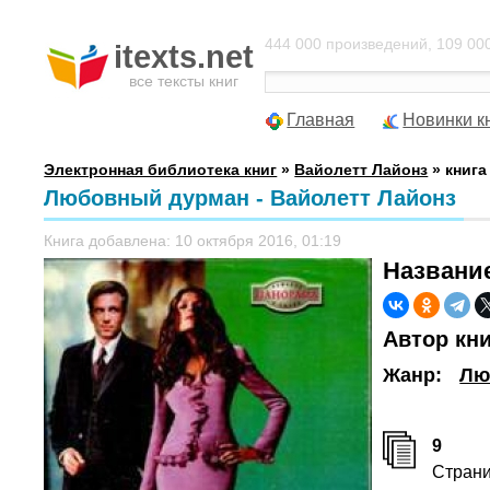
444 000 произведений, 109 000
itexts.net
все тексты книг
Главная
Новинки к
Электронная библиотека книг
»
Вайолетт Лайонз
» книг
Любовный дурман - Вайолетт Лайонз
Книга добавлена: 10 октября 2016, 01:19
Названи
Автор кн
Жанр:
Лю
9
Стран