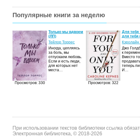
Популярные книги за неделю
а не
Только мы вдвоем
Для тебя 
(ЛП)
для тебя 
ние…
Тейлор Торрес
Кэролайн
Иногда, цепляясь
Джо Голдб
тор
за боль, мы
к перемен
но-
отпускаем любовь.
Вместо то
Если и есть люди,
продавать
,
для которых нет
теперь пи
мир
места…
И…
яще…
Просмотров: 330
Просмотров: 322
При использовании текстов библиотеки ссылка обяза
Электронная библиотека, © 2018-2026