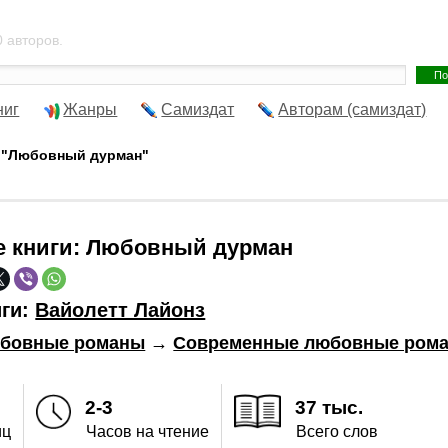
 авторов.
ниг
Жанры
Самиздат
Авторам (самиздат)
а "Любовный дурман"
е книги:
Любовный дурман
иги:
Вайолетт Лайонз
бовные романы
→
Современные любовные ром
2-3
37 тыс.
иц
Часов на чтение
Всего слов