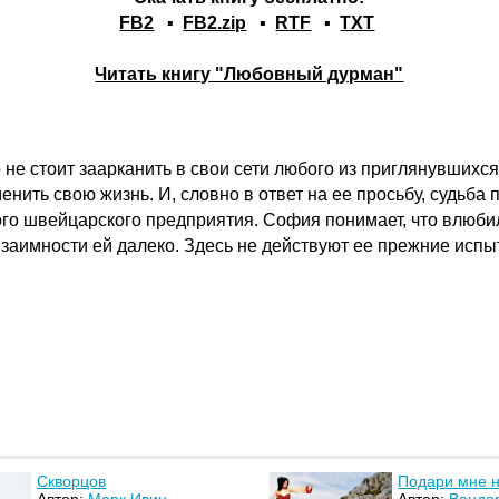
FB2
▪
FB2.zip
▪
RTF
▪
TXT
Читать книгу "Любовный дурман"
е стоит заарканить в свои сети любого из приглянувшихс
нить свою жизнь. И, словно в ответ на ее просьбу, судьба
о швейцарского предприятия. София понимает, что влюбила
до взаимности ей далеко. Здесь не действуют ее прежние ис
Скворцов
Подари мне 