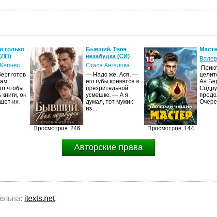
и только
Бывший. Твоя
Масте
(ЛП)
незабудка (СИ)
Валер
 Кепнес
Стася Ангелова
Прик
ерг готов
— Надо же, Ася, —
целит
ам.
его губы кривятся в
Ан Бе
го чтобы
презрительной
Содру
 книги, он
усмешке. — А я
продо
шет их.
думал, тот мужик
Очер
из…
Просмотров: 246
Просмотров: 144
Авторские права
тельна:
itexts.net
.