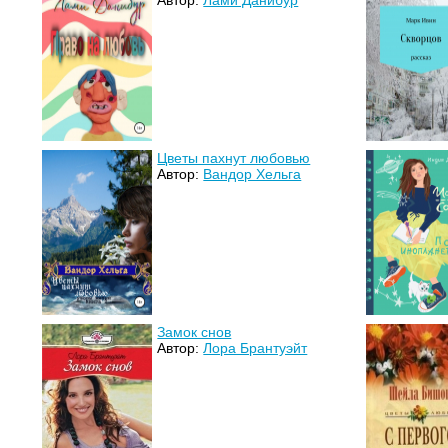
Автор:
Лами Данибур
Цветы пахнут любовью
Автор:
Вандор Хельга
Замок снов
Автор:
Лора Брантуэйт