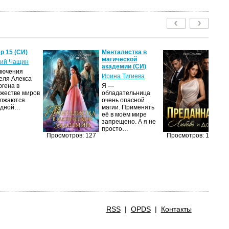
р 15 (СИ)
Менталистка в
П
магической
Лю
ий Чащин
академии (СИ)
(С
лючения
Ирина Тигиева
Ли
еля Алекса
ргена в
Я —
Ж
жестве миров
обладательница
вы
лжаются.
очень опасной
ди
едной…
магии. Применять
на
её в моём мире
уд
запрещено. А я не
п
просто…
Просмотров: 127
Просмотров: 123
RSS
|
OPDS
|
Контакты