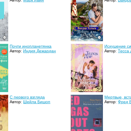
Автор:
Марк Ивин
Автор:
Вандо
Почти инопланетянка
Искушение с
Автор:
Индия Дежардан
Автор:
Тесса 
С первого взгляда
Мертвые, вст
Автор:
Шейла Бишоп
Автор:
Фред 