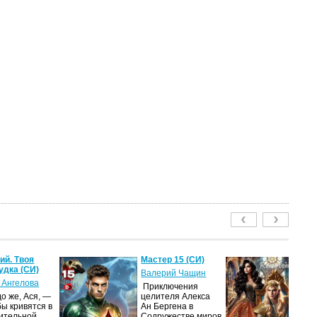
й. Твоя
Мастер 15 (СИ)
Ле
удка (СИ)
пу
Валерий Чащин
 Ангелова
Я
Приключения
о же, Ася, —
целителя Алекса
Н
бы кривятся в
Ан Бергена в
по
ительной
Содружестве миров
на