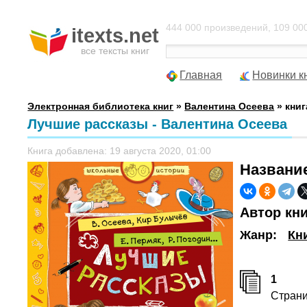
444 000 произведений, 109 000
itexts.net
все тексты книг
Главная
Новинки к
Электронная библиотека книг
»
Валентина Осеева
» книг
Лучшие рассказы - Валентина Осеева
Книга добавлена: 19 августа 2020, 01:00
Названи
Автор кн
Жанр:
Кн
1
Стран