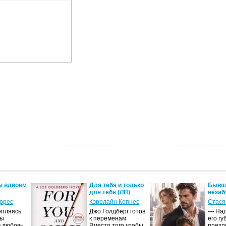
ы вдвоем
Для тебя и только
Бывши
для тебя (ЛП)
незаб
оррес
Кэролайн Кепнес
Стася
епляясь
Джо Голдберг готов
— Над
мы
к переменам.
его гу
 любовь.
Вместо того чтобы
презр