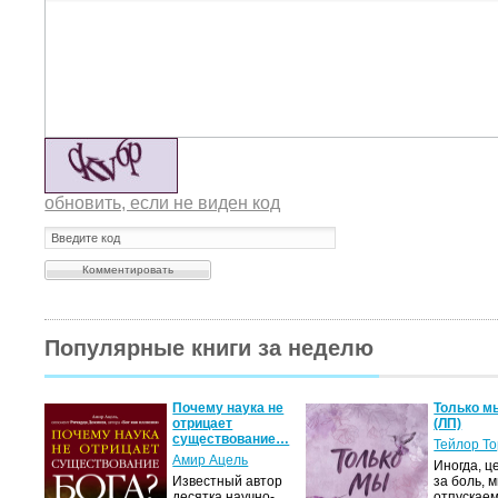
обновить, если не виден код
Популярные книги за неделю
Почему наука не
Только м
отрицает
(ЛП)
существование…
Тейлор Т
Амир Ацель
Иногда, ц
Известный автор
за боль, 
десятка научно-
отпускаем