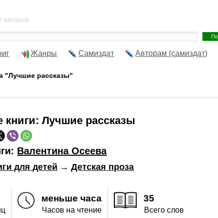
 авторов.
ниг
Жанры
Самиздат
Авторам (самиздат)
а "Лучшие рассказы"
е книги:
Лучшие рассказы
иги:
Валентина Осеева
иги для детей
→
Детская проза
меньше часа
35
иц
Часов на чтение
Всего слов