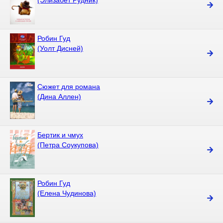
(Элизабет Рудник)
Робин Гуд
(Уолт Дисней)
Сюжет для романа
(Дина Аллен)
Бертик и чмух
(Петра Соукупова)
Робин Гуд
(Елена Чудинова)