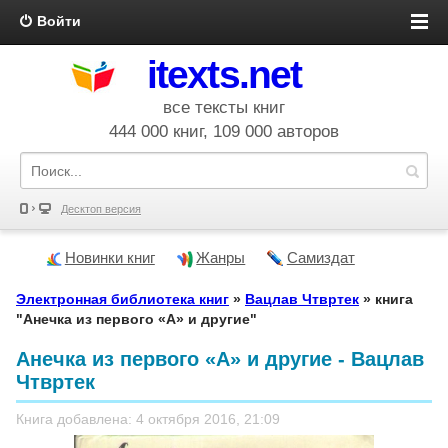
Войти
itexts.net
все тексты книг
444 000 книг, 109 000 авторов
Десктоп версия
Новинки книг
Жанры
Самиздат
Электронная библиотека книг
»
Вацлав Чтвртек
» книга
"Анечка из первого «А» и другие"
Анечка из первого «А» и другие - Вацлав
Чтвртек
Книга добавлена: 4 октября 2016, 21:09