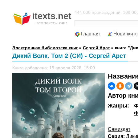
444 000 произведений, 109 000
itexts.net
все тексты книг
Главная
Новинки к
Электронная библиотека книг
»
Сергей Арст
» книга "Дик
Дикий Волк. Том 2 (СИ) - Сергей Арст
Книга добавлена: 15 апреля 2026, 15:00
Названи
Автор кн
Жанры:
Ф
Ф
Самиздат
Серия:
Дики