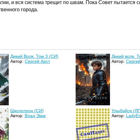
тии, и вся система трещит по швам. Пока Совет пытается 
твенного города.
Дикий Волк. Том 3 (СИ)
Дикий волк. Т
Автор:
Сергей Арст
Автор:
Сергей
Школотрон (СИ)
Улыбайся (ЛП
Автор:
Влад Эмм
Автор:
LadyEn