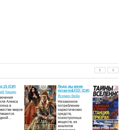
р 15 (СИ)
Леди, вы меня
Т
пугаете&#33; (СИ)
2
ий Чащин
Ясемин Вейн
ав
лючения
еля Алекса
Незаконное
Жу
ргена в
потребление
на
жестве миров
наркотических
п
лжаются.
средств,
из
едной…
психотропных
п
веществ, их
п
аналогов
до