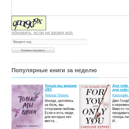
обновить, если не виден код
Популярные книги за неделю
а не
Только мы вдвоем
Для тебя 
(ЛП)
для тебя 
ние…
Тейлор Торрес
Кэролайн
Иногда, цепляясь
Джо Голдб
тор
за боль, мы
к перемен
но-
отпускаем любовь.
Вместо то
Если и есть люди,
продавать
,
для которых нет
теперь пи
мир
места…
И…
яще…