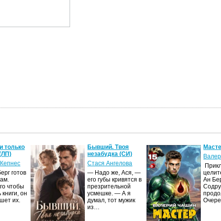
и только
Бывший. Твоя
Масте
(ЛП)
незабудка (СИ)
Валер
 Кепнес
Стася Ангелова
Прик
ерг готов
— Надо же, Ася, —
целит
ам.
его губы кривятся в
Ан Бе
го чтобы
презрительной
Содру
 книги, он
усмешке. — А я
продо
шет их.
думал, тот мужик
Очер
из…