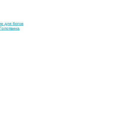
е для богов
Голотвина