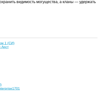
сохранить видимость могущества, а кланы — удержать
ом 1 (СИ)
 Арст
)
terprise1701