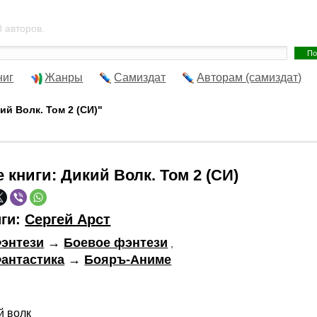
 авторов.
ниг
Жанры
Самиздат
Авторам (самиздат)
ий Волк. Том 2 (СИ)"
е книги:
Дикий Волк. Том 2 (СИ)
иги:
Сергей Арст
энтези
→
Боевое фэнтези
,
антастика
→
Бояръ-Аниме
й волк