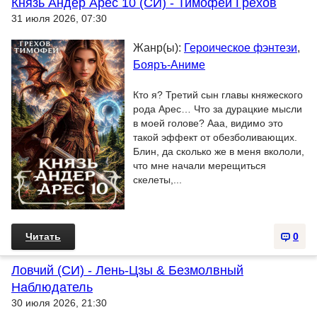
Князь Андер Арес 10 (СИ) - Тимофей Грехов
31 июля 2026, 07:30
Жанр(ы):
Героическое фэнтези
,
Бояръ-Аниме
Кто я? Третий сын главы княжеского
рода Арес… Что за дурацкие мысли
в моей голове? Ааа, видимо это
такой эффект от обезболивающих.
Блин, да сколько же в меня вкололи,
что мне начали мерещиться
скелеты,...
Читать
0
Ловчий (СИ) - Лень-Цзы & Безмолвный
Наблюдатель
30 июля 2026, 21:30