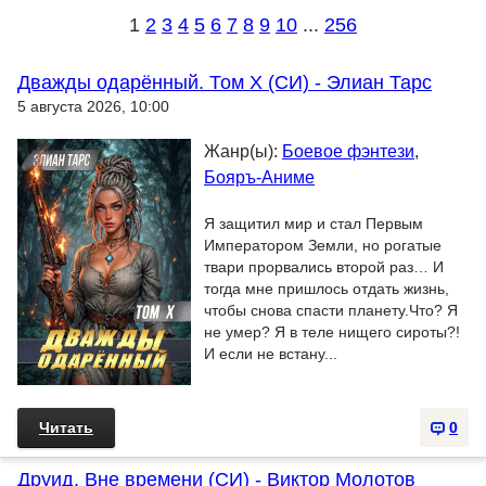
1
2
3
4
5
6
7
8
9
10
...
256
Дважды одарённый. Том X (СИ) - Элиан Тарс
5 августа 2026, 10:00
Жанр(ы):
Боевое фэнтези
,
Бояръ-Аниме
Я защитил мир и стал Первым
Императором Земли, но рогатые
твари прорвались второй раз… И
тогда мне пришлось отдать жизнь,
чтобы снова спасти планету.Что? Я
не умер? Я в теле нищего сироты?!
И если не встану...
Читать
0
Друид. Вне времени (СИ) - Виктор Молотов