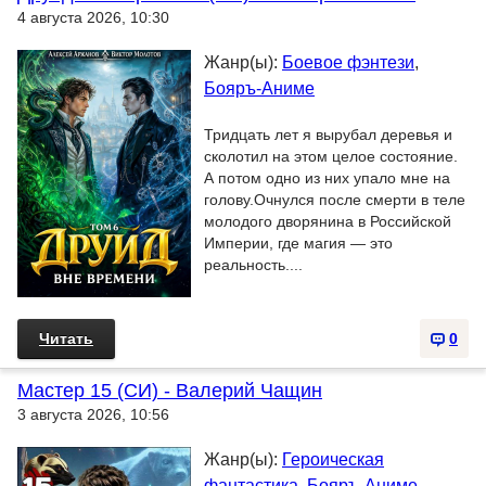
4 августа 2026, 10:30
Жанр(ы):
Боевое фэнтези
,
Бояръ-Аниме
Тридцать лет я вырубал деревья и
сколотил на этом целое состояние.
А потом одно из них упало мне на
голову.Очнулся после смерти в теле
молодого дворянина в Российской
Империи, где магия — это
реальность....
Читать
0
Мастер 15 (СИ) - Валерий Чащин
3 августа 2026, 10:56
Жанр(ы):
Героическая
фантастика
,
Бояръ-Аниме