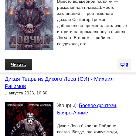
Вместо волшебной палочки —
раскаленная плазма.Вместо
заклинаний — рев тяжелого
дизеля.Святогор Громов
добровольно променял столичные
интриги на промасленную шинель
Ловчего.Его дом — кабина
вездехода, его...
Читать
0
Дикая Тварь из Дикого Леса (СИ) - Михаил
Рагимов
1 августа 2026, 16:30
Жанр(ы):
Боевое фэнтези
,
Бояръ-Аниме
Дикие Леса были на Пайдене
всегда. Везде, где живут люди,