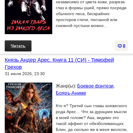
независимо от цвета кожи, разреза
глаз и формы ушей, прямо посреди
обычного леса, бескрайних
просторов степи, песчаной или
снежной пустыни можно...
Читать
0
Князь Андер Арес. Книга 11 (СИ) - Тимофей
Грехов
31 июля 2026, 23:30
Жанр(ы):
Боевое фэнтези
,
Бояръ-Аниме
Кто я? Третий сын главы княжеского
рода Арес… Что за дурацкие мысли
в моей голове? Ааа, видимо это
такой эффект от обезболивающих.
Блин, да сколько же в меня вкололи,