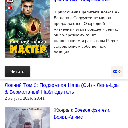
Приключения целителя Алекса Ан
Бергена в Содружестве миров
продолжаются. Очередной
жизненный этап пройден и сейчас
он по-прежнему занят
становлением и развитием Рода и
закреплением собственных
позиций. ...
Читать
0
Ловчий Том 2: Подземная Навь (СИ) - Лень-Цзы
& Безмолвный Наблюдатель
2 августа 2026, 23:41
Жанр(ы):
Боевое фэнтези
,
Бояръ-Аниме