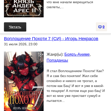
что мне начали мерещиться
скелеты,...
Читать
0
Воплощение Похоти 7 (СИ) - Игорь Некрасов
31 июля 2026, 23:00
Жанр(ы):
Бояръ-Аниме
,
Попаданцы
Я стал Воплощением Похоти! Как?
Я и сам без понятия! Жил себе
спокойно и никого не трогал, а
потом как Бац! И вот я уже в какой-
то пещере! А потом еще раз бац! И
вот ко мне уже пристает суккуб и
пытается...