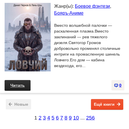
Жанр(ы):
Боевое фэнтези
,
Бояръ-Аниме
Вместо волшебной палочки —
раскаленная плазма.Вместо
заклинаний — рев тяжелого
дизеля.Святогор Громов
добровольно променял столичные
интриги на промасленную шинель
Ловчего.Его дом — кабина
вездехода, его...
Читать
0
Новые
Ещё книги
1
2
3
4
5
6
7
8
9
10
...
256