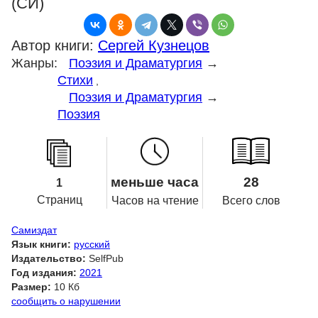
(СИ)
Автор книги:
Сергей Кузнецов
Жанры:
Поэзия и Драматургия
→
Стихи
,
Поэзия и Драматургия
→
Поэзия
меньше часа
28
1
Страниц
Часов на чтение
Всего слов
Самиздат
Язык книги:
русский
Издательство:
SelfPub
Год издания:
2021
Размер:
10 Кб
сообщить о нарушении