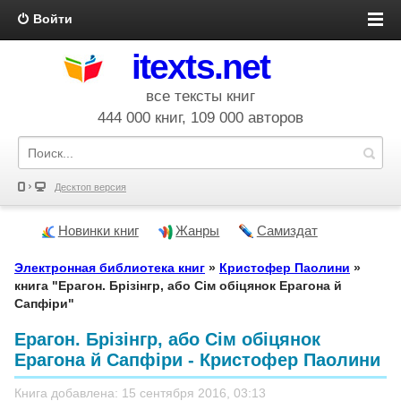
Войти
itexts.net
все тексты книг
444 000 книг, 109 000 авторов
Десктоп версия
Новинки книг
Жанры
Самиздат
Электронная библиотека книг
»
Кристофер Паолини
»
книга "Ерагон. Брізінгр, або Сім обіцянок Ерагона й
Сапфіри"
Ерагон. Брізінгр, або Сім обіцянок
Ерагона й Сапфіри - Кристофер Паолини
Книга добавлена: 15 сентября 2016, 03:13