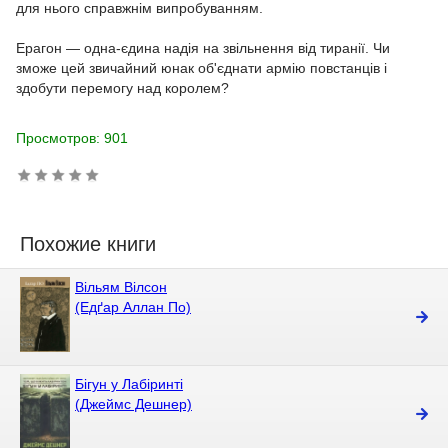
для нього справжнім випробуванням.
Ерагон — одна-єдина надія на звільнення від тиранії. Чи
зможе цей звичайний юнак об'єднати армію повстанців і
здобути перемогу над королем?
Просмотров: 901
Похожие книги
Вільям Вілсон
(Едґар Аллан По)
Бігун у Лабіринті
(Джеймс Дешнер)