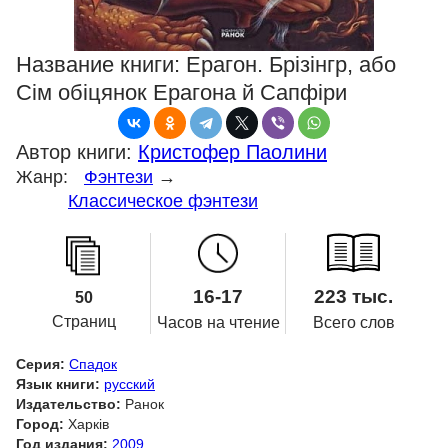
Название книги:
Ерагон. Брізінгр, або
Сім обіцянок Ерагона й Сапфіри
Автор книги:
Кристофер Паолини
Жанр:
Фэнтези
→
Классическое фэнтези
16-17
223 тыс.
50
Страниц
Часов на чтение
Всего слов
Серия:
Спадок
Язык книги:
русский
Издательство:
Ранок
Город:
Харків
Год издания:
2009