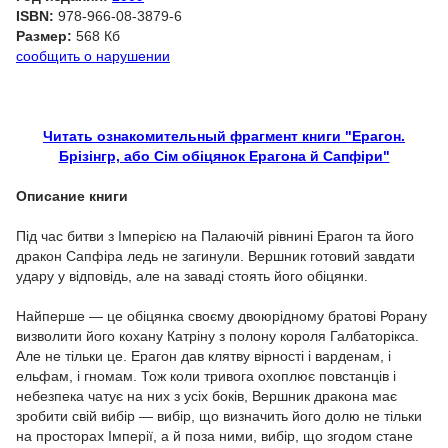
ISBN:
978-966-08-3879-6
Размер:
568 Кб
сообщить о нарушении
Читать ознакомительный фрагмент книги "Ерагон.
Брізінгр, або Сім обіцянок Ерагона й Сапфіри"
Описание книги
Під час битви з Імперією на Палаючій рівнині Ерагон та його
дракон Сапфіра ледь не загинули. Вершник готовий завдати
удару у відповідь, але на заваді стоять його обіцянки.
Найперше — це обіцянка своєму двоюрідному братові Рорану
визволити його кохану Катріну з полону короля Галбаторікса.
Але не тільки це. Ерагон дав клятву вірності і варденам, і
ельфам, і гномам. Тож коли тривога охоплює повстанців і
небезпека чатує на них з усіх боків, Вершник дракона має
зробити свій вибір — вибір, що визначить його долю не тільки
на просторах Імперії, а й поза ними, вибір, що згодом стане