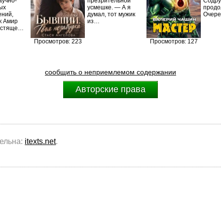
аучно-
презрительной
Содру
ых
усмешке. — А я
продо
ений,
думал, тот мужик
Очер
к Амир
из…
естяще…
Просмотров: 223
Просмотров: 127
сообщить о неприемлемом содержании
Авторские права
тельна:
itexts.net
.