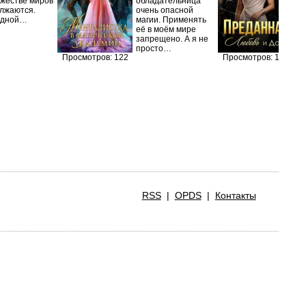
жестве миров
обладательница
вы
лжаются.
очень опасной
ди
едной…
магии. Применять
на
её в моём мире
уд
запрещено. А я не
п
просто…
Просмотров: 122
Просмотров: 118
RSS
|
OPDS
|
Контакты