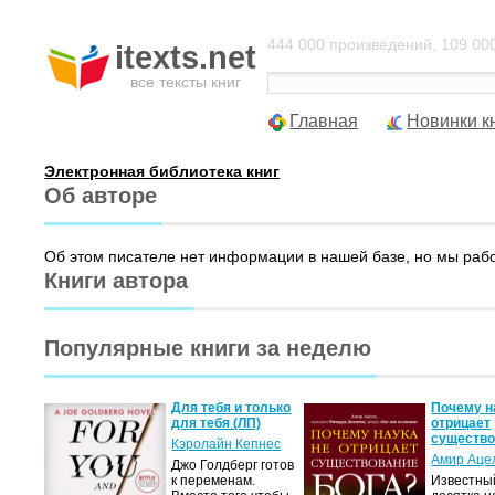
444 000 произведений, 109 000
itexts.net
все тексты книг
Главная
Новинки к
Электронная библиотека книг
Об авторе
Об этом писателе нет информации в нашей базе, но мы раб
Книги автора
Популярные книги за неделю
двоем
Для тебя и только
Почему н
для тебя (ЛП)
отрицает
существ
с
Кэролайн Кепнес
Амир Аце
яясь
Джо Голдберг готов
к переменам.
Известны