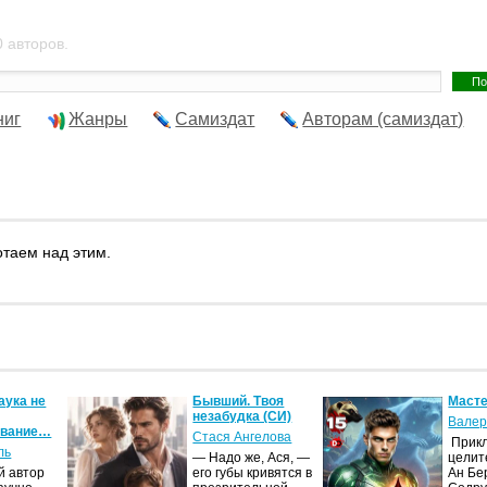
 авторов.
ниг
Жанры
Самиздат
Авторам (самиздат)
отаем над этим.
аука не
Бывший. Твоя
Масте
незабудка (СИ)
Валер
ование…
Стася Ангелова
Прик
ль
— Надо же, Ася, —
целит
й автор
его губы кривятся в
Ан Бе