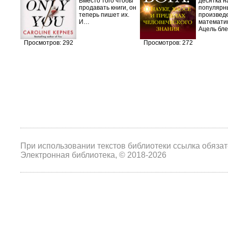
бовь.
Вместо того чтобы
десятка н
юди,
продавать книги, он
популярн
нет
теперь пишет их.
произвед
И…
математи
Ацель бл
Просмотров: 292
Просмотров: 272
При использовании текстов библиотеки ссылка обяза
Электронная библиотека, © 2018-2026