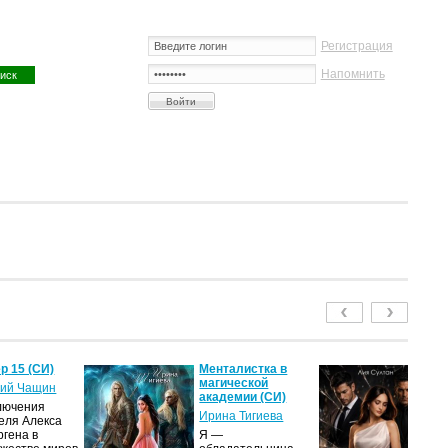
Регистрация
Напомнить
р 15 (СИ)
Менталистка в
П
магической
Лю
ий Чащин
академии (СИ)
(С
лючения
Ирина Тигиева
Ли
еля Алекса
ргена в
Я —
Ж