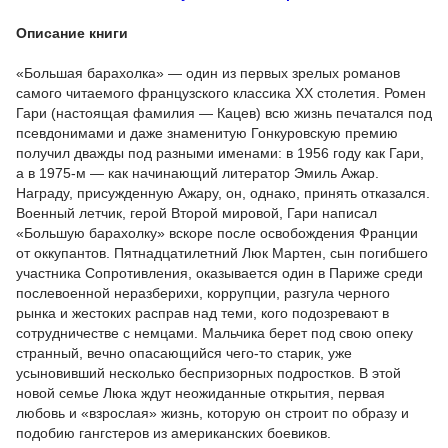
Описание книги
«Большая барахолка» — один из первых зрелых романов
самого читаемого французского классика XX столетия. Ромен
Гари (настоящая фамилия — Кацев) всю жизнь печатался под
псевдонимами и даже знаменитую Гонкуровскую премию
получил дважды под разными именами: в 1956 году как Гари,
а в 1975-м — как начинающий литератор Эмиль Ажар.
Награду, присужденную Ажару, он, однако, принять отказался.
Военный летчик, герой Второй мировой, Гари написал
«Большую барахолку» вскоре после освобождения Франции
от оккупантов. Пятнадцатилетний Люк Мартен, сын погибшего
участника Сопротивления, оказывается один в Париже среди
послевоенной неразберихи, коррупции, разгула черного
рынка и жестоких расправ над теми, кого подозревают в
сотрудничестве с немцами. Мальчика берет под свою опеку
странный, вечно опасающийся чего-то старик, уже
усыновивший несколько беспризорных подростков. В этой
новой семье Люка ждут неожиданные открытия, первая
любовь и «взрослая» жизнь, которую он строит по образу и
подобию гангстеров из американских боевиков.