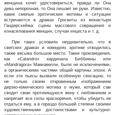
женщина хочет удостовериться, правда ли Она
дева непорочная, то Она лишает ее руки. Известно,
какие смелые эротические мотивы и ситуации
встречаются в драмах Гросвиты из монастыря
Гандерсхейма: сцены массового совращения и
изнасилования женщин, случаи инцеста и т. д.
При таких условиях неудивительно, что в
светских драмах и комедиях эротике отводилось
также весьма большое место. Такие произведения,
как «Calandro» кардинала Биббиены или
«Mandragora» Макиавелли, были не исключениями,
а органическими частями общей картины эпохи. А
если эти пьесы вызвали особенную сенсацию, то
не только своим откровенным изображением
дерзко-комического мотива о муже, который сам
сводит свою противящуюся жену с любовником и
напрягает все силы красноречия, чтобы убедить ее
отдаться ему, а в гораздо большей степени своими
художественными достоинствами и культурно-