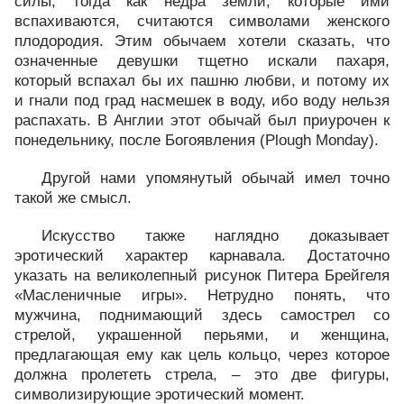
силы, тогда как недра земли, которые ими
вспахиваются, считаются символами женского
плодородия. Этим обычаем хотели сказать, что
означенные девушки тщетно искали пахаря,
который вспахал бы их пашню любви, и потому их
и гнали под град насмешек в воду, ибо воду нельзя
распахать. В Англии этот обычай был приурочен к
понедельнику, после Богоявления (Plough Monday).
Другой нами упомянутый обычай имел точно
такой же смысл.
Искусство также наглядно доказывает
эротический характер карнавала. Достаточно
указать на великолепный рисунок Питера Брейгеля
«Масленичные игры». Нетрудно понять, что
мужчина, поднимающий здесь самострел со
стрелой, украшенной перьями, и женщина,
предлагающая ему как цель кольцо, через которое
должна пролететь стрела, – это две фигуры,
символизирующие эротический момент.