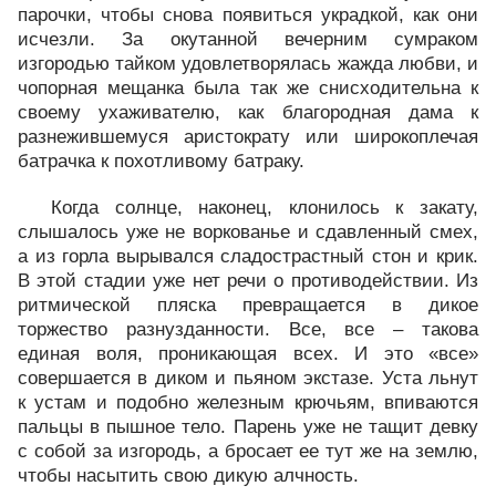
парочки, чтобы снова появиться украдкой, как они
исчезли. За окутанной вечерним сумраком
изгородью тайком удовлетворялась жажда любви, и
чопорная мещанка была так же снисходительна к
своему ухаживателю, как благородная дама к
разнежившемуся аристократу или широкоплечая
батрачка к похотливому батраку.
Когда солнце, наконец, клонилось к закату,
слышалось уже не воркованье и сдавленный смех,
а из горла вырывался сладострастный стон и крик.
В этой стадии уже нет речи о противодействии. Из
ритмической пляска превращается в дикое
торжество разнузданности. Все, все – такова
единая воля, проникающая всех. И это «все»
совершается в диком и пьяном экстазе. Уста льнут
к устам и подобно железным крючьям, впиваются
пальцы в пышное тело. Парень уже не тащит девку
с собой за изгородь, а бросает ее тут же на землю,
чтобы насытить свою дикую алчность.