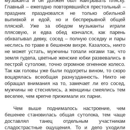
музыканта и он должен был наигрывать пляску.
Главный – ежегодно повторявшийся престольный –
праздник праздновался не только обильной
выпивкой и едой, но и беспрерывной общей
пляской. Уже за обедом музыканты играли
плясовую, и едва обед кончался, как парень
обхватывал девку, сосед – полную соседку и пары
неслись по траве в бешеном вихре. Казалось, никто
не может устать, мужчины топали ногами так, что
земля гудела, цветные женские юбки развевались в
пестрой сутолоке, точно огромное огненное колесо.
Так как головы уже были подогреты вином, то скоро
воцарялась всеобщая разнузданность. Никто не
обращал внимания на то, замечает ли его сосед,
мужчины не стеснялись, а женщины смеялись тем
веселее, чем крепче прижимали их парни.
Чем выше поднималось настроение, чем
бешенее становилась общая сутолока, тем чаще
доставлял танец отдельным участникам
сладострастные ощущения. То и дело уходили