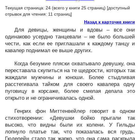
Текущая страница: 24 (всего у книги 25 страниц) [доступный
отрывок для чтения: 11 страниц]
Назад к карточке книги
Для девицы, женщины и вдовы – все они
одинаково усердно танцевали – не было большей
чести, как если ее приглашали к каждому танцу и
кавалер поднимал ее выше других.
Когда безумие пляски охватывало девушку, она
переставала скупиться на те щедрости, которых так
жаждали мужчины и юноши. Более стыдливая
расстегивала тайком для своего кавалера одну
пуговицу в корсаже, более смелая делала это
открыто и не ограничивалась одной.
Генрих фон Миттенвейлер говорит в одном
стихотворении: «Девушки бойко прыгали так
высоко, что видны были их колени. У Гильды
лопнуло платье так, что показалась вся грудь.
Гюделейн стало так жарко, что она сама раскрыла