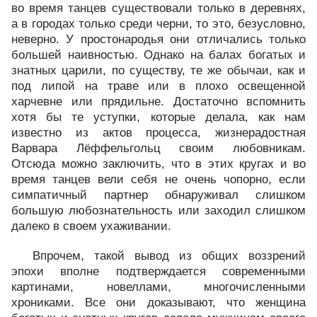
во время танцев существовали только в деревнях,
а в городах только среди черни, то это, безусловно,
неверно. У простонародья они отличались только
большей наивностью. Однако на балах богатых и
знатных царили, по существу, те же обычаи, как и
под липой на траве или в плохо освещенной
харчевне или прядильне. Достаточно вспомнить
хотя бы те уступки, которые делала, как нам
известно из актов процесса, жизнерадостная
Варвара Лёффельгольц своим любовникам.
Отсюда можно заключить, что в этих кругах и во
время танцев вели себя не очень чопорно, если
симпатичный партнер обнаруживал слишком
большую любознательность или заходил слишком
далеко в своем ухаживании.
Впрочем, такой вывод из общих воззрений
эпохи вполне подтверждается современными
картинами, новеллами, многочисленными
хрониками. Все они доказывают, что женщина