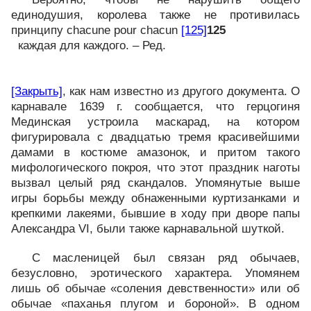
единодушия, королева также не противилась
принципу chacune pour chacun
[125]
125
каждая для каждого. – Ред.
[Закрыть]
, как нам известно из другого документа. О
карнавале 1639 г. сообщается, что герцогиня
Мединская устроила маскарад, на котором
фигурировала с двадцатью тремя красивейшими
дамами в костюме амазонок, и притом такого
мифологического покроя, что этот праздник наготы
вызвал целый ряд скандалов. Упомянутые выше
игры борьбы между обнаженными куртизанками и
крепкими лакеями, бывшие в ходу при дворе папы
Александра VI, были также карнавальной шуткой.
С масленицей был связан ряд обычаев,
безусловно, эротического характера. Упомянем
лишь об обычае «соления девственности» или об
обычае «паханья плугом и бороной». В одном