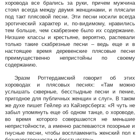
хоровода все брались за руки, причем мужчина
стоял всегда между двумя женщинами, и плясали
под такт плясовой песни. Эти песни носили всегда
эротический характер и, по-видимому, нравились
тем больше, чем скабрезнее было их содержание.
Низшие классы и крестьяне, вероятно, распевали
только такие скабрезные песни – ведь еще и в
настоящее время деревенские плясовые песни
преимущественно непристойны по своему
содержанию.
Эразм Роттердамский говорит об этих
хороводах и плясовых песнях: «Там можно
услышать скверные, бесстыдные песни и пение,
пригодное для публичных женщин и слуг». В таком
же духе пишет Гейлер из Кайзерсберга: «Я чуть не
забыл упомянуть еще об одном танце, о хороводе,
во время которого совершаются не меньшие
непристойности, а именно распеваются позорные и
гнусные песни, чтобы воспламенить женский пол к
безнравственности и бесстыдству».