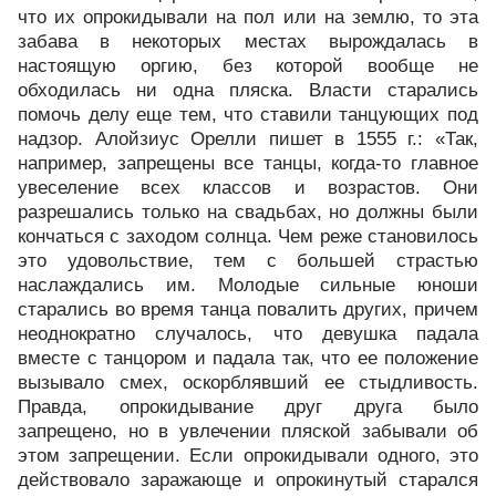
что их опрокидывали на пол или на землю, то эта
забава в некоторых местах вырождалась в
настоящую оргию, без которой вообще не
обходилась ни одна пляска. Власти старались
помочь делу еще тем, что ставили танцующих под
надзор. Алойзиус Орелли пишет в 1555 г.: «Так,
например, запрещены все танцы, когда-то главное
увеселение всех классов и возрастов. Они
разрешались только на свадьбах, но должны были
кончаться с заходом солнца. Чем реже становилось
это удовольствие, тем с большей страстью
наслаждались им. Молодые сильные юноши
старались во время танца повалить других, причем
неоднократно случалось, что девушка падала
вместе с танцором и падала так, что ее положение
вызывало смех, оскорблявший ее стыдливость.
Правда, опрокидывание друг друга было
запрещено, но в увлечении пляской забывали об
этом запрещении. Если опрокидывали одного, это
действовало заражающе и опрокинутый старался