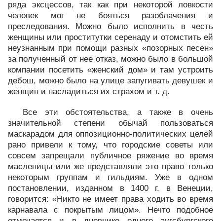
ряда эксцессов, так как при некоторой ловкости
человек мог не бояться разоблачения и
преследования. Можно было исполнить в честь
женщины или проститутки серенаду и отомстить ей
неузнанным при помощи разных «позорных песен»
за полученный от нее отказ, можно было в большой
компании посетить «женский дом» и там устроить
дебош, можно было на улице запугивать девушек и
женщин и насладиться их страхом и т. д.
Все эти обстоятельства, а также в очень
значительной степени обычай пользоваться
маскарадом для оппозиционно-политических целей
рано привели к тому, что городские советы или
совсем запрещали публичное ряжение во время
масленицы или же представляли это право только
некоторым группам и гильдиям. Уже в одном
постановлении, изданном в 1400 г. в Венеции,
говорится: «Никто не имеет права ходить во время
карнавала с покрытым лицом». Нечто подобное
отмечается и в дневнике одного аугсбургского