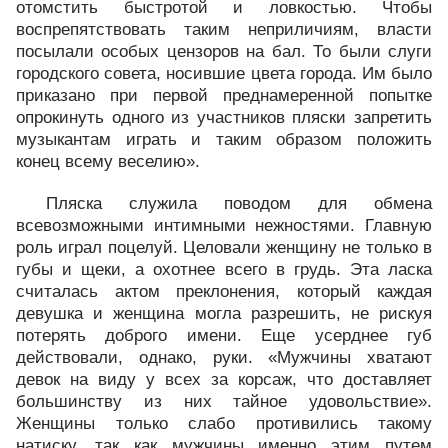
отомстить быстротой и ловкостью. Чтобы
воспрепятствовать таким неприличиям, власти
посылали особых цензоров на бал. То были слуги
городского совета, носившие цвета города. Им было
приказано при первой преднамеренной попытке
опрокинуть одного из участников пляски запретить
музыкантам играть и таким образом положить
конец всему веселию».
Пляска служила поводом для обмена
всевозможными интимными нежностями. Главную
роль играл поцелуй. Целовали женщину не только в
губы и щеки, а охотнее всего в грудь. Эта ласка
считалась актом преклонения, который каждая
девушка и женщина могла разрешить, не рискуя
потерять доброго имени. Еще усерднее губ
действовали, однако, руки. «Мужчины хватают
девок на виду у всех за корсаж, что доставляет
большинству из них тайное удовольствие».
Женщины только слабо противились такому
натиску, так как мужчины именно этим путем