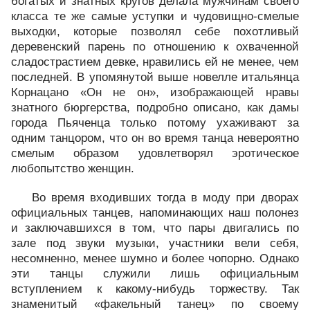
богатых и знатных кругов делала мужчинам своего
класса те же самые уступки и чудовищно-смелые
выходки, которые позволял себе похотливый
деревенский парень по отношению к охваченной
сладострастием девке, нравились ей не менее, чем
последней. В упомянутой выше новелле итальянца
Корнацано «Он не он», изображающей нравы
знатного бюргерства, подробно описано, как дамы
города Пьяченца только потому ухаживают за
одним танцором, что он во время танца невероятно
смелым образом удовлетворял эротическое
любопытство женщин.
Во время входивших тогда в моду при дворах
официальных танцев, напоминающих наш полонез
и заключавшихся в том, что пары двигались по
зале под звуки музыки, участники вели себя,
несомненно, менее шумно и более чопорно. Однако
эти танцы служили лишь официальным
вступлением к какому-нибудь торжеству. Так
знаменитый «факельный танец» по своему