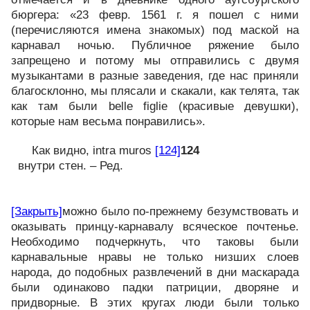
бюргера: «23 февр. 1561 г. я пошел с ними
(перечисляются имена знакомых) под маской на
карнавал ночью. Публичное ряжение было
запрещено и потому мы отправились с двумя
музыкантами в разные заведения, где нас приняли
благосклонно, мы плясали и скакали, как телята, так
как там были belle figlie (красивые девушки),
которые нам весьма понравились».
Как видно, intra muros
[124]
124
внутри стен. – Ред.
[Закрыть]
можно было по-прежнему безумствовать и
оказывать принцу-карнавалу всяческое почтенье.
Необходимо подчеркнуть, что таковы были
карнавальные нравы не только низших слоев
народа, до подобных развлечений в дни маскарада
были одинаково падки патриции, дворяне и
придворные. В этих кругах люди были только