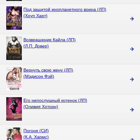
Под защитой инопланетного воина (ЛП)
(Хоуп Харт)
Возвращение Кайла (ЛП)
(Л.П. Довер)
Вернуть свою жену (ЛП)
(Мэдисон Фэй)
Его непослушный котенок (ЛП)
(Оливия Хоторн)
Погоня (СИ)
(К.А. Хармс)