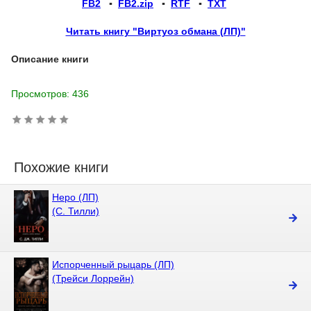
FB2
▪
FB2.zip
▪
RTF
▪
TXT
Читать книгу "Виртуоз обмана (ЛП)"
Описание книги
Просмотров: 436
Похожие книги
Неро (ЛП)
(С. Тилли)
Испорченный рыцарь (ЛП)
(Трейси Лоррейн)