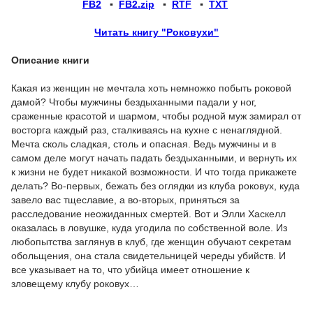
FB2
▪
FB2.zip
▪
RTF
▪
TXT
Читать книгу "Роковухи"
Описание книги
Какая из женщин не мечтала хоть немножко побыть роковой
дамой? Чтобы мужчины бездыханными падали у ног,
сраженные красотой и шармом, чтобы родной муж замирал от
восторга каждый раз, сталкиваясь на кухне с ненаглядной.
Мечта сколь сладкая, столь и опасная. Ведь мужчины и в
самом деле могут начать падать бездыханными, и вернуть их
к жизни не будет никакой возможности. И что тогда прикажете
делать? Во-первых, бежать без оглядки из клуба роковух, куда
завело вас тщеславие, а во-вторых, приняться за
расследование неожиданных смертей. Вот и Элли Хаскелл
оказалась в ловушке, куда угодила по собственной воле. Из
любопытства заглянув в клуб, где женщин обучают секретам
обольщения, она стала свидетельницей череды убийств. И
все указывает на то, что убийца имеет отношение к
зловещему клубу роковух…