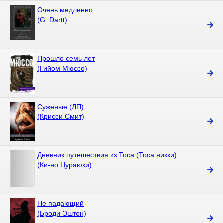
Очень медленно
(G. Dartt)
Прошло семь лет
(Гийом Мюссо)
Суженые (ЛП)
(Крисси Смит)
Дневник путешествия из Тоса (Тоса никки)
(Ки-но Цураюки)
Не падающий
(Броди Эштон)