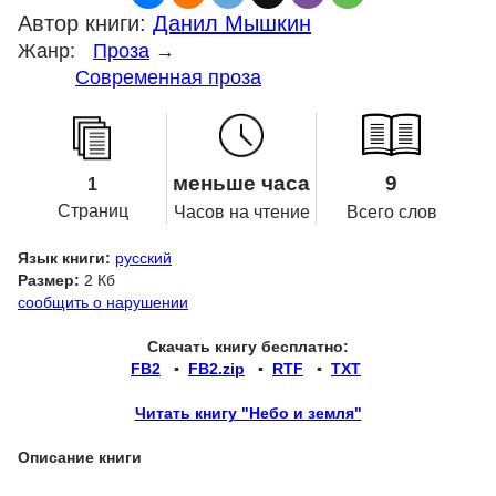
Автор книги:
Данил Мышкин
Жанр:
Проза
→
Современная проза
меньше часа
9
1
Страниц
Часов на чтение
Всего слов
Язык книги:
русский
Размер:
2 Кб
сообщить о нарушении
Скачать книгу бесплатно:
FB2
▪
FB2.zip
▪
RTF
▪
TXT
Читать книгу "Небо и земля"
Описание книги