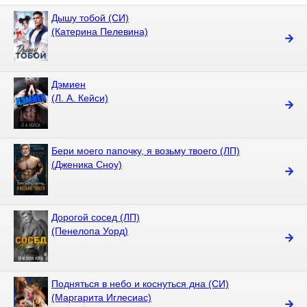
Дышу тобой (СИ)
(Катерина Пелевина)
Дэмиен
(Л. А. Кейси)
Бери моего папочку, я возьму твоего (ЛП)
(Дженика Сноу)
Дорогой сосед (ЛП)
(Пенелопа Уорд)
Подняться в небо и коснуться дна (СИ)
(Маргарита Иглесиас)