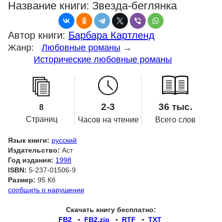
Название книги:
Звезда-беглянка
Автор книги:
Барбара Картленд
Жанр:
Любовные романы
→
Исторические любовные романы
2-3
36 тыс.
8
Страниц
Часов на чтение
Всего слов
Язык книги:
русский
Издательство:
Аст
Год издания:
1998
ISBN:
5-237-01506-9
Размер:
95 Кб
сообщить о нарушении
Скачать книгу бесплатно:
FB2
▪
FB2.zip
▪
RTF
▪
TXT