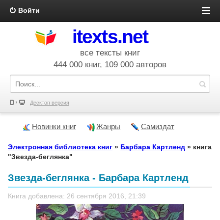
Войти
itexts.net
все тексты книг
444 000 книг, 109 000 авторов
Десктоп версия
Новинки книг
Жанры
Самиздат
Электронная библиотека книг
»
Барбара Картленд
» книга
"Звезда-беглянка"
Звезда-беглянка - Барбара Картленд
Книга добавлена: 26 сентября 2016, 21:39