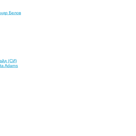
андр Белов
айд (СИ)
ta Adams