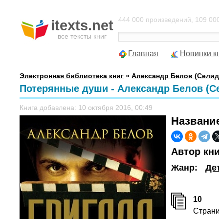
444 000 произведений, 109 000
itexts.net
все тексты книг
Главная
Новинки к
Электронная библиотека книг
»
Александр Белов (Селид
Потерянные души - Александр Белов (С
Книга добавлена: 10 октября 2016, 00:49
Названи
Автор кн
Жанр:
Де
10
Стран