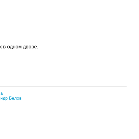
х в одном дворе.
на
андр Белов