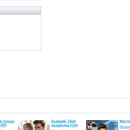
и только
Бывший. Твоя
Масте
(ЛП)
незабудка (СИ)
Валер