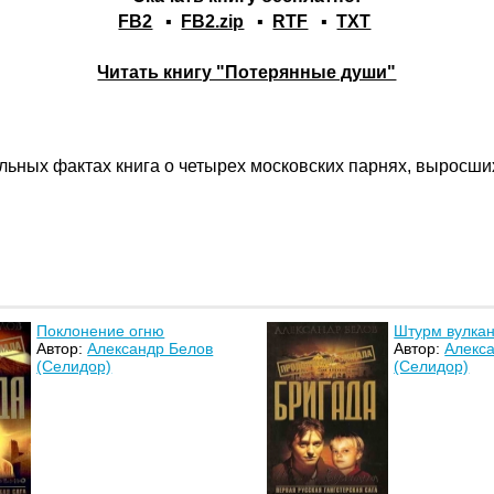
FB2
▪
FB2.zip
▪
RTF
▪
TXT
Читать книгу "Потерянные души"
льных фактах книга о четырех московских парнях, выросши
Поклонение огню
Штурм вулка
Автор:
Александр Белов
Автор:
Алекс
(Селидор)
(Селидор)