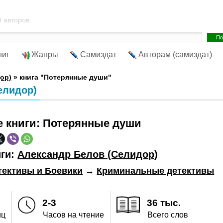
 авторов.
ниг
Жанры
Самиздат
Авторам (самиздат)
ор)
» книга "Потерянные души"
елидор)
е книги:
Потерянные души
иги:
Александр Белов (Селидор)
тективы и Боевики
→
Криминальные детективы
2-3
36 тыс.
иц
Часов на чтение
Всего слов