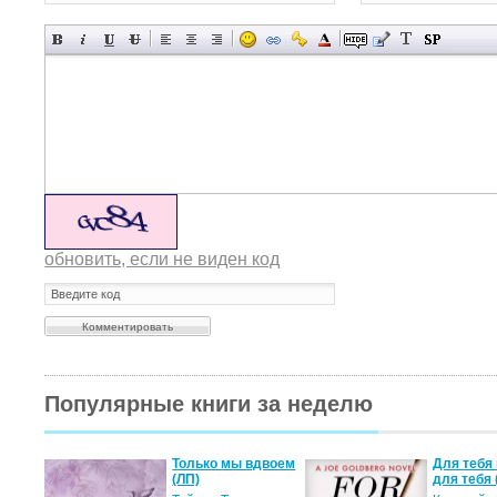
обновить, если не виден код
Популярные книги за неделю
а не
Только мы вдвоем
Для тебя 
(ЛП)
для тебя 
ние…