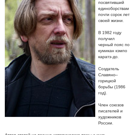
посвятивший
единоборствам
почти сорок лет
своей жизни.
В 1982 году
получил
черный пояс по
кумикан кэмпо
каратэ-до.
Создатель
Славяно–
горицкой
борьбы (1986
год).
Член союзов
писателей и
художников
России.