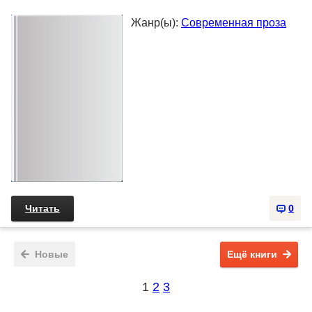
Жанр(ы):
Современная проза
Читать
0
Новые
Ещё книги
1
2
3