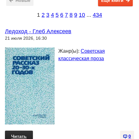
Новые
Ещё книги
1
2
3
4
5
6
7
8
9
10
...
434
Ледоход - Глеб Алексеев
21 июля 2026, 16:30
Жанр(ы):
Советская
классическая проза
Читать
0