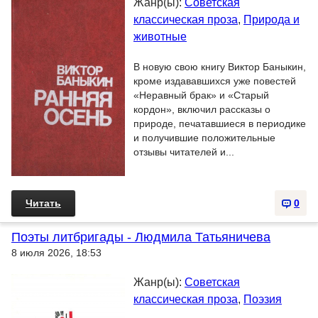
Жанр(ы):
Советская
классическая проза
,
Природа и
животные
В новую свою книгу Виктор Баныкин,
кроме издававшихся уже повестей
«Неравный брак» и «Старый
кордон», включил рассказы о
природе, печатавшиеся в периодике
и получившие положительные
отзывы читателей и...
Читать
0
Поэты литбригады - Людмила Татьяничева
8 июля 2026, 18:53
Жанр(ы):
Советская
классическая проза
,
Поэзия