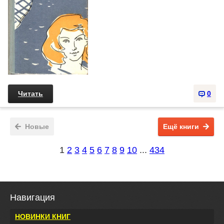
Читать
0
Новые
Ещё книги
1
2
3
4
5
6
7
8
9
10
...
434
Навигация
НОВИНКИ КНИГ