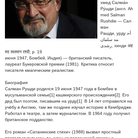
хмед Салма́н
Ру́шди (англ. Ah
med Salman
Rushdie — Сал
ман
Рашди, урду أح
مد سلمان
رشدی, хинди अह
मद सलमान रश्‍दी; р. 19
июня 1947, Бомбей, Индия) — британский писатель,
лауреат Букеровской премии (1981). Критика относит
писателя кмагическим реалистам.
Биография
Салман Рушди родился 19 июня 1947 года в Бомбее в
мусульманской семье[1] кашмирского происхождения[2]. Его
дед был поэтом, писавшим на урду[1]. В 14 лет отправился на
учёбу в Англию, там же позднее изучал историю в Кембридже.
Работал в театре, а затем журналистом. В 1964 году получил
британское подданство.
Его роман «Сатанинские стихи» (1988) вызвал яростный