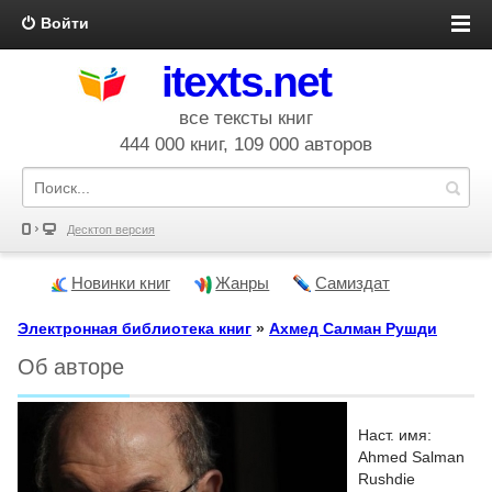
Войти
itexts.net
все тексты книг
444 000 книг, 109 000 авторов
Десктоп версия
Новинки книг
Жанры
Самиздат
Электронная библиотека книг
»
Ахмед Салман Рушди
Об авторе
Наст. имя:
Ahmed Salman
Rushdie