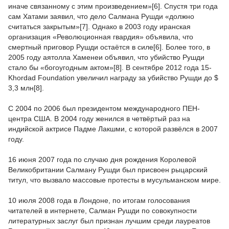
иначе связанному с этим произведением»[6]. Спустя три года
сам Хатами заявил, что дело Салмана Рушди «должно
считаться закрытым»[7]. Однако в 2003 году иранская
организация «Революционная гвардия» объявила, что
смертный приговор Рушди остаётся в силе[6]. Более того, в
2005 году аятолла Хаменеи объявил, что убийство Рушди
стало бы «богоугодным актом»[8]. В сентябре 2012 года 15-
Khordad Foundation увеличил награду за убийство Рушди до $
3,3 млн[8].
С 2004 по 2006 был президентом международного ПЕН-
центра США. В 2004 году женился в четвёртый раз на
индийской актрисе Падме Лакшми, с которой развёлся в 2007
году.
16 июня 2007 года по случаю дня рождения Королевой
Великобритании Салману Рушди был присвоен рыцарский
титул, что вызвало массовые протесты в мусульманском мире.
10 июля 2008 года в Лондоне, по итогам голосования
читателей в интернете, Салман Рушди по совокупности
литературных заслуг был признан лучшим среди лауреатов