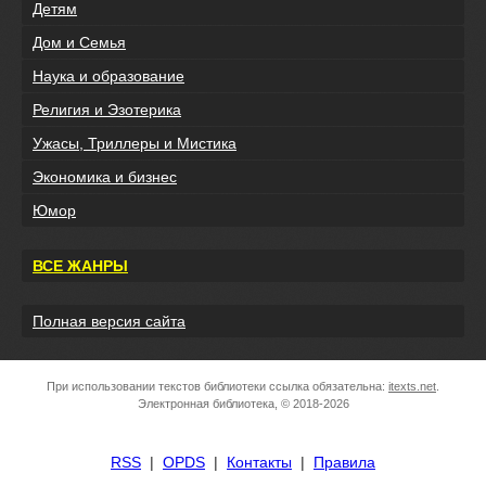
Детям
Дом и Семья
Наука и образование
Религия и Эзотерика
Ужасы, Триллеры и Мистика
Экономика и бизнес
Юмор
ВСЕ ЖАНРЫ
Полная версия сайта
При использовании текстов библиотеки ссылка обязательна:
itexts.net
.
Электронная библиотека, © 2018-2026
RSS
|
OPDS
|
Контакты
|
Правила