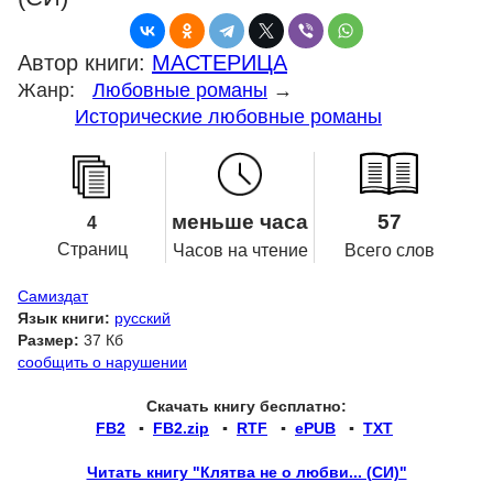
Автор книги:
МАСТЕРИЦА
Жанр:
Любовные романы
→
Исторические любовные романы
меньше часа
57
4
Страниц
Часов на чтение
Всего слов
Самиздат
Язык книги:
русский
Размер:
37 Кб
сообщить о нарушении
Скачать книгу бесплатно:
FB2
▪
FB2.zip
▪
RTF
▪
ePUB
▪
TXT
Читать книгу "Клятва не о любви... (СИ)"