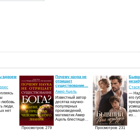
ы вдвоем
Почему наука не
Бывши
отрицает
незаб
существование…
оррес
Стася
Амир Ацель
епляясь
— Над
мы
Известный автор
его гу
 любовь.
десятка научно-
презр
ть люди,
популярных
усмеш
ых нет
произведений,
думал
математик Амир
из…
Ацель блестяще…
Просмотров: 279
Просмотров: 231