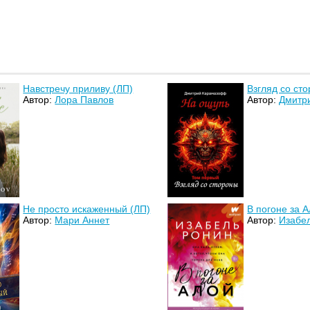
Навстречу приливу (ЛП)
Взгляд со ст
Автор:
Лора Павлов
Автор:
Дмитр
Не просто искаженный (ЛП)
В погоне за 
Автор:
Мари Аннет
Автор:
Изабе