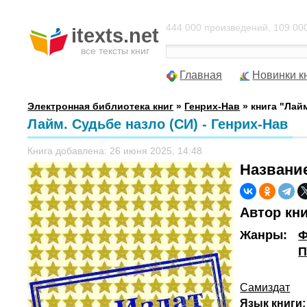
444 000 произведений, 109 000
itexts.net
все тексты книг
Главная
Новинки к
Электронная библиотека книг
»
Генрих-Нав
» книга "Лай
Лайм. Судьбе назло (СИ) - Генрих-Нав
Книга добавлена: 26 июня 2025, 14:48
Названи
Автор кн
Жанры:
Ф
П
Самиздат
Язык книги: