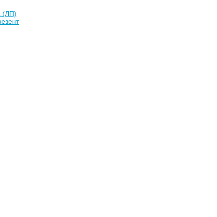
 (ЛП)
резент