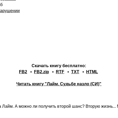
Кб
нарушении
Скачать книгу бесплатно:
FB2
▪
FB2.zip
▪
RTF
▪
TXT
▪
HTML
Читать книгу "Лайм. Судьбе назло (СИ)"
 Лайм. А можно ли получить второй шанс? Вторую жизнь... 