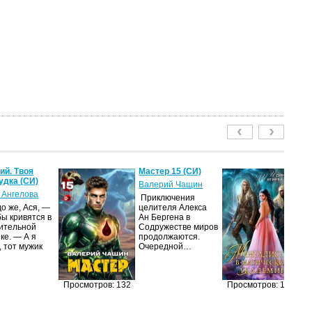
й. Твоя
Мастер 15 (СИ)
Ме
удка (СИ)
м
Валерий Чащин
ак
 Ангелова
Приключения
Ир
о же, Ася, —
целителя Алекса
бы кривятся в
Ан Бергена в
Я
ительной
Содружестве миров
об
ке. — А я
продолжаются.
оч
, тот мужик
Очередной…
ма
её
за
п
Просмотров: 132
Просмотров: 126