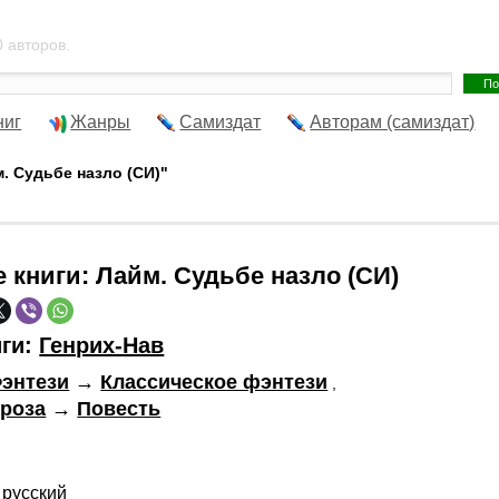
 авторов.
ниг
Жанры
Самиздат
Авторам (самиздат)
м. Судьбе назло (СИ)"
е книги:
Лайм. Судьбе назло (СИ)
иги:
Генрих-Нав
энтези
→
Классическое фэнтези
,
роза
→
Повесть
русский