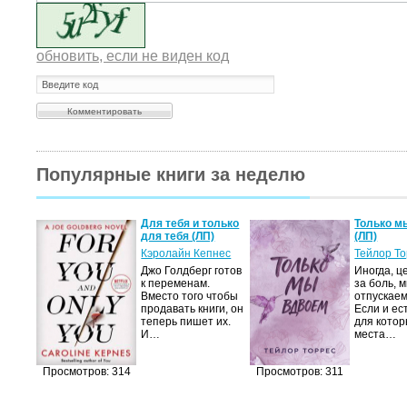
обновить, если не виден код
Популярные книги за неделю
Для тебя и только
Только м
для тебя (ЛП)
(ЛП)
Кэролайн Кепнес
Тейлор Т
Джо Голдберг готов
Иногда, ц
к переменам.
за боль, 
Вместо того чтобы
отпускаем
продавать книги, он
Если и ес
теперь пишет их.
для котор
И…
места…
Просмотров: 314
Просмотров: 311