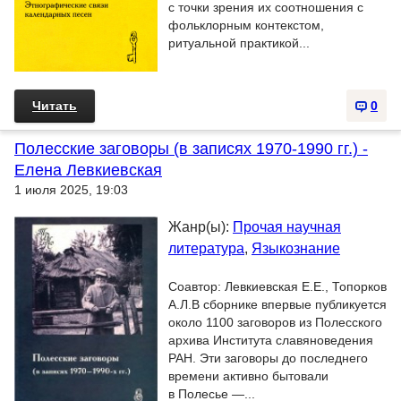
с точки зрения их соотношения с
фольклорным контекстом,
ритуальной практикой...
Читать
0
Полесские заговоры (в записях 1970-1990 гг.) -
Елена Левкиевская
1 июля 2025, 19:03
Жанр(ы):
Прочая научная
литература
,
Языкознание
Соавтор: Левкиевская Е.Е., Топорков
А.Л.В сборнике впервые публикуется
около 1100 заговоров из Полесского
архива Института славяноведения
РАН. Эти заговоры до последнего
времени активно бытовали
в Полесье —...