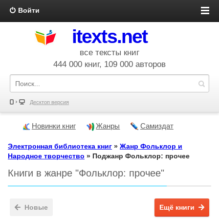
Войти
itexts.net
все тексты книг
444 000 книг, 109 000 авторов
Десктоп версия
Новинки книг
Жанры
Самиздат
Электронная библиотека книг
»
Жанр Фольклор и
Народное творчество
» Поджанр Фольклор: прочее
Книги в жанре "Фольклор: прочее"
Новые
Ещё книги