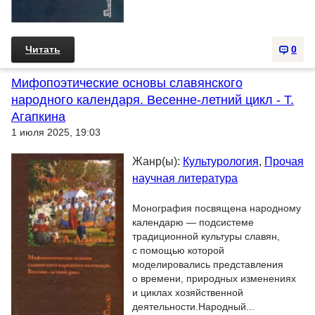
Читать
0
Мифопоэтические основы славянского
народного календаря. Весенне-летний цикл - Т.
Агапкина
1 июля 2025, 19:03
Жанр(ы):
Культурология
,
Прочая
научная литература
Монография посвящена народному
календарю — подсистеме
традиционной культуры славян,
с помощью которой
моделировались представления
о времени, природных изменениях
и циклах хозяйственной
деятельности.Народный...