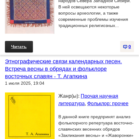
народов Севера Западной Сибири.
В ней освещаются некоторые
вопросы археологии, а также
современные проблемы изучения
традиционных религиозных...
Читать
0
Этнографические связи календарных песен.
Встреча весны в обрядах и фольклоре
восточных славян - Т. Агапкина
1 июля 2025, 19:04
Жанр(ы):
Прочая научная
литература
,
Фольклор: прочее
В данной книге предпринят анализ
фольклорного репертуара восточно-
славянских весенних обрядов
«Закликания весны» и «Жаворонки»