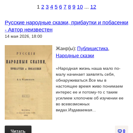
1
2
3
4
5
6
7
8
9
10
...
12
Русские народные сказки, прибаутки и побасенки
- Автор неизвестен
14 мая 2026, 18:00
Жанр(ы):
Публицистика
,
Народные сказки
«Народная жизнь наша мало по-
малу начинает заявлять себя,
обнаруживаться.Все мы в
настоящее время живо понимаем
интерес ее и потому-то с таким
усилием хлопочем об изучении ее
во всевозможных
видах.Издаваемая...
Читать
0