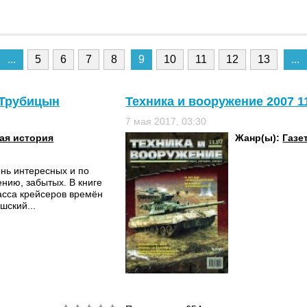
...
5
6
7
8
9
10
11
12
13
...
й Трубицын
Техника и вооружение 2007 1
7 мая 2017, 03:30
ая история
Жанр(ы):
Газе
нь интересных и по
ению, забытых. В книге
асса крейсеров времён
шский...