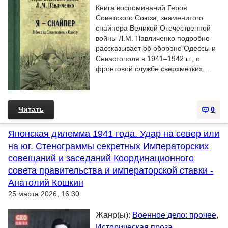
Книга воспоминаний Героя
Советского Союза, знаменитого
снайпера Великой Отечественной
войны Л.М. Павличенко подробно
рассказывает об обороне Одессы и
Севастополя в 1941–1942 гг., о
фронтовой службе сверхметких...
Читать
0
Японская дилемма 1941 года. Удар на север или
на юг. Стенограммы секретных Императорских
совещаний и заседаний Координационного
совета правительства и императорской ставки -
Анатолий Кошкин
25 марта 2026, 16:30
Жанр(ы):
Военное дело: прочее
,
Историческая проза