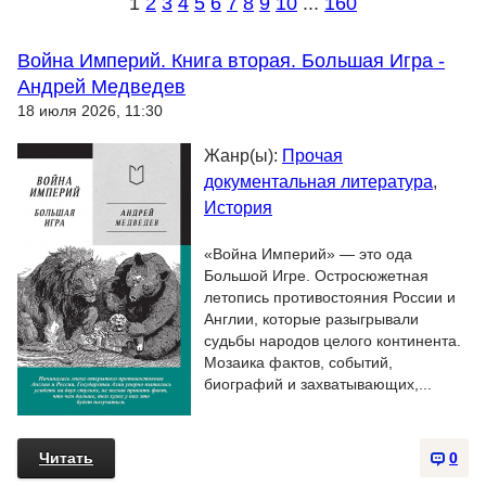
1
2
3
4
5
6
7
8
9
10
...
160
Война Империй. Книга вторая. Большая Игра -
Андрей Медведев
18 июля 2026, 11:30
Жанр(ы):
Прочая
документальная литература
,
История
«Война Империй» — это ода
Большой Игре. Остросюжетная
летопись противостояния России и
Англии, которые разыгрывали
судьбы народов целого континента.
Мозаика фактов, событий,
биографий и захватывающих,...
Читать
0