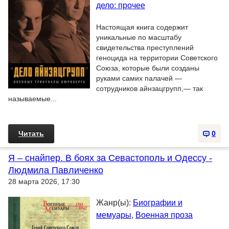
дело: прочее
Настоящая книга содержит
уникальные по масштабу
свидетельства преступлений
геноцида на территории Советского
Союза, которые были созданы
руками самих палачей —
сотрудников айнзацгрупп,— так
называемые...
Читать
0
Я – снайпер. В боях за Севастополь и Одессу -
Людмила Павличенко
28 марта 2026, 17:30
Жанр(ы):
Биографии и
мемуары
,
Военная проза