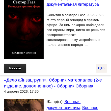
документальная литература
События в секторе Газа 2023-2025
гг. это первый геноцид в прямом
эфире. За ним покорно наблюдали
все страны мира, никто не решился
воспрепятствовать
запланированному истреблению
палестинского народа -...
Читать
0
«Дело айнзацгрупп». Сборник материалов (2-е
издание, дополненное) - Сборник Сборник
4 апреля 2026, 17:30
Жанр(ы):
Военная
документалистика
,
Военное