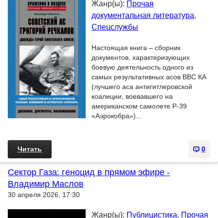
Жанр(ы):
Прочая
документальная литература
,
Cпецслужбы
Настоящая книга – сборник
документов, характеризующих
боевую деятельность одного из
самых результативных асов ВВС КА
(лучшего аса антигитлеровской
коалиции, воевавшего на
американском самолете Р-39
«Аэрокобра»)...
Читать
0
Сектор Газа: геноцид в прямом эфире -
Владимир Маслов
30 апреля 2026, 17:30
Жанр(ы):
Публицистика
,
Прочая