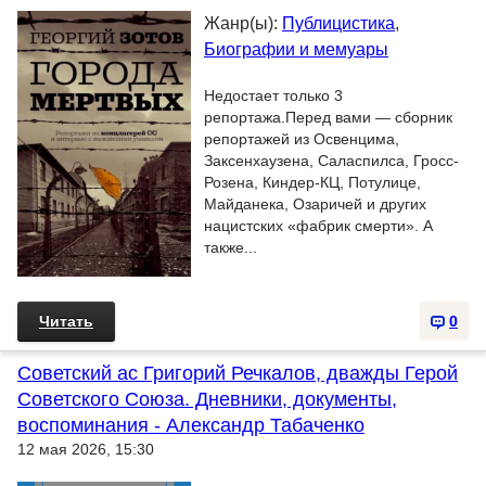
Жанр(ы):
Публицистика
,
Биографии и мемуары
Недостает только 3
репортажа.Перед вами — сборник
репортажей из Освенцима,
Заксенхаузена, Саласпилса, Гросс-
Розена, Киндер-КЦ, Потулице,
Майданека, Озаричей и других
нацистских «фабрик смерти». А
также...
Читать
0
Советский ас Григорий Речкалов, дважды Герой
Советского Союза. Дневники, документы,
воспоминания - Александр Табаченко
12 мая 2026, 15:30