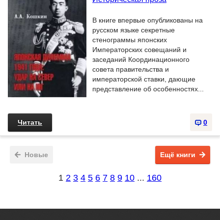
В книге впервые опубликованы на
русском языке секретные
стенограммы японских
Императорских совещаний и
заседаний Координационного
совета правительства и
императорской ставки, дающие
представление об особенностях...
Читать
0
Новые
Ещё книги
1
2
3
4
5
6
7
8
9
10
...
160