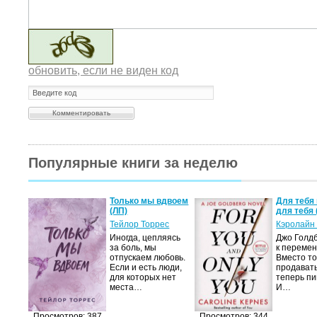
обновить, если не виден код
Популярные книги за неделю
а не
Только мы вдвоем
Для тебя 
(ЛП)
для тебя 
ние…
Тейлор Торрес
Кэролайн
Иногда, цепляясь
Джо Голдб
тор
за боль, мы
к перемен
но-
отпускаем любовь.
Вместо то
Если и есть люди,
продавать
,
для которых нет
теперь пи
мир
места…
И…
яще…
Просмотров: 387
Просмотров: 344