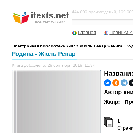
444 000 произведений, 109 000
itexts.net
все тексты книг
Главная
Новинки к
Электронная библиотека книг
»
Жюль Ренар
» книга "Ро
Родина - Жюль Ренар
Книга добавлена: 26 сентября 2016, 11:34
Названи
Автор кн
Жанр:
Пр
1
Стран