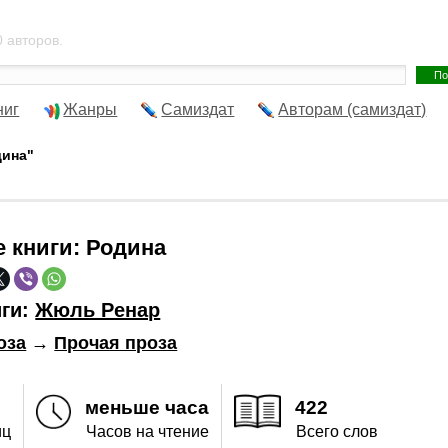
 авторов.
ниг
Жанры
Самиздат
Авторам (самиздат)
дина"
е книги:
Родина
иги:
Жюль Ренар
оза
→
Прочая проза
меньше часа
422
иц
Часов на чтение
Всего слов