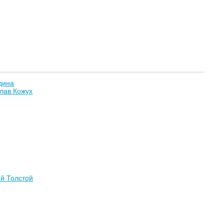
дина
лав Кожух
й Толстой