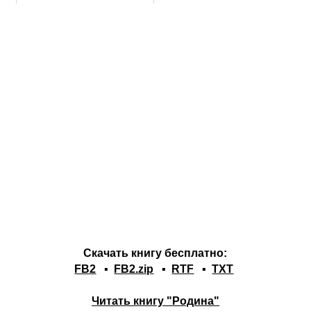
Скачать книгу бесплатно:
FB2
▪
FB2.zip
▪
RTF
▪
TXT
Читать книгу "Родина"