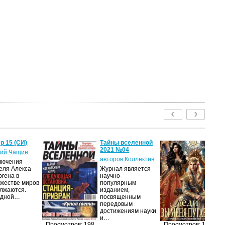
р 15 (СИ)
Тайны вселенной
Ле
2021 №04
пу
ий Чащин
авторов Коллектив
Я
лючения
еля Алекса
Журнал является
Н
ргена в
научно-
по
жестве миров
популярным
на
лжаются.
изданием,
ср
едной…
посвященным
пс
передовым
ве
достижениям науки
ан
и…
п
Просмотров: 198
Просмотров: 198