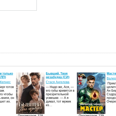
и только
Бывший. Твоя
Масте
(ЛП)
незабудка (СИ)
Валер
 Кепнес
Стася Ангелова
Прик
ерг готов
— Надо же, Ася, —
целит
ам.
его губы кривятся в
Ан Бе
го чтобы
презрительной
Содру
 книги, он
усмешке. — А я
продо
шет их.
думал, тот мужик
Очер
из…
Просмотров: 328
Просмотров: 239