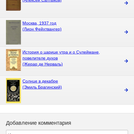
(Алексей Салтыков)
Москва, 1937 год
(Лион Фейхтвангер)
История о царице утра и о Сулеймане,
повелителе духов
(Жерар де Нерваль)
Солнце в декабре
(Эмиль Брагинский)
Добавление комментария