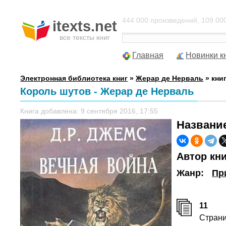
444 000 произведений, 109 000
itexts.net
все тексты книг
Главная
Новинки к
Электронная библиотека книг
»
Жерар де Нерваль
» кни
Король шутов - Жерар де Нерваль
Книга добавлена: 9 сентября 2016, 17:55
Названи
Автор кн
Жанр:
Пр
11
Стран