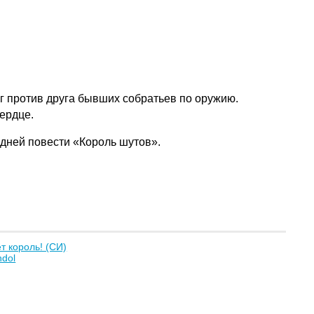
г против друга бывших собратьев по оружию.
ердце.
дней повести «Король шутов».
т король! (СИ)
dol