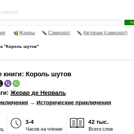
 авторов.
ниг
Жанры
Самиздат
Авторам (самиздат)
га "Король шутов"
е книги:
Король шутов
иги:
Жерар де Нерваль
иключения
→
Исторические приключения
3-4
42 тыс.
иц
Часов на чтение
Всего слов