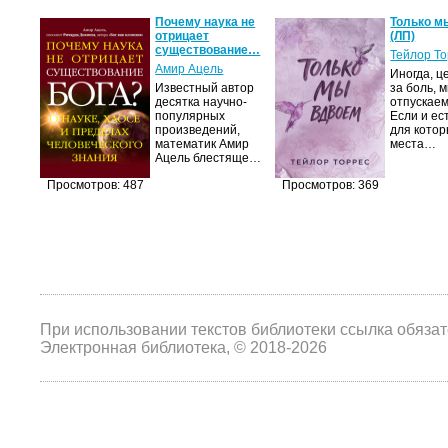
Почему наука не
Только м
отрицает
(ЛП)
существование…
Тейлор Т
Амир Ацель
Иногда, ц
Известный автор
за боль, 
десятка научно-
отпускаем
популярных
Если и ес
произведений,
для котор
математик Амир
места…
Ацель блестяще…
Просмотров: 487
Просмотров: 369
При использовании текстов библиотеки ссылка обяза
Электронная библиотека, © 2018-2026