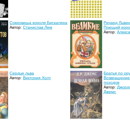
Сокровища короля Бискаляра
Ричард Львин
Автор:
Станислав Лем
Поющий коро
Автор:
Алекс
Сердце льва
Братья по ор
Автор:
Виктория Холт
Возвращение 
походов
Автор:
Джорд
Джемс