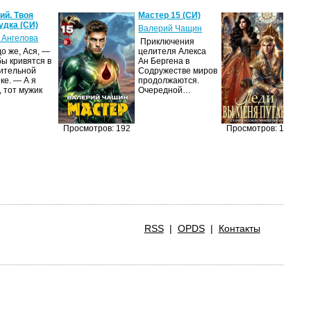
й. Твоя
Мастер 15 (СИ)
Ле
удка (СИ)
пу
Валерий Чащин
 Ангелова
Я
Приключения
о же, Ася, —
целителя Алекса
Н
бы кривятся в
Ан Бергена в
по
ительной
Содружестве миров
на
ке. — А я
продолжаются.
ср
, тот мужик
Очередной…
пс
ве
ан
п
Просмотров: 192
Просмотров: 173
RSS
|
OPDS
|
Контакты