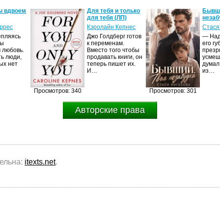
ы вдвоем
Для тебя и только
Бывши
для тебя (ЛП)
незаб
оррес
Кэролайн Кепнес
Стася
епляясь
Джо Голдберг готов
— Над
мы
к переменам.
его гу
 любовь.
Вместо того чтобы
презр
ть люди,
продавать книги, он
усмеш
ых нет
теперь пишет их.
думал
И…
из…
Просмотров: 340
Просмотров: 301
Авторские права
тельна:
itexts.net
.