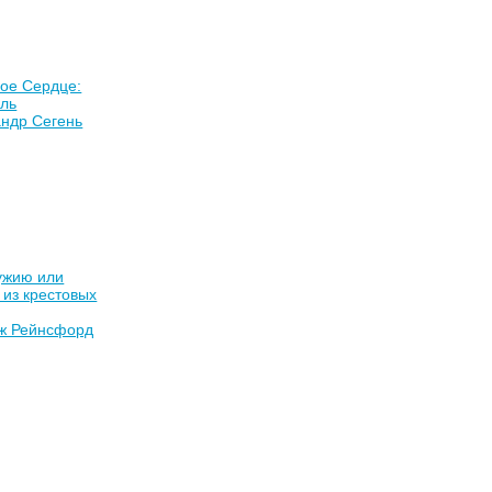
ое Сердце:
ль
андр Сегень
ужию или
из крестовых
ж Рейнсфорд