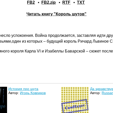
FB2
▪
FB2.zip
▪
RTF
▪
TXT
Читать книгу "Король шутов"
есло успокоения. Война продолжается, заставляя идти дру
овьями,один из которых – будущий король Ричард Львиное С
ного короля Карла VI и Изабеллы Баварской – сюжет после
История про шута
Да здравствуе
Автор:
Игорь Ковриков
Автор:
Russan