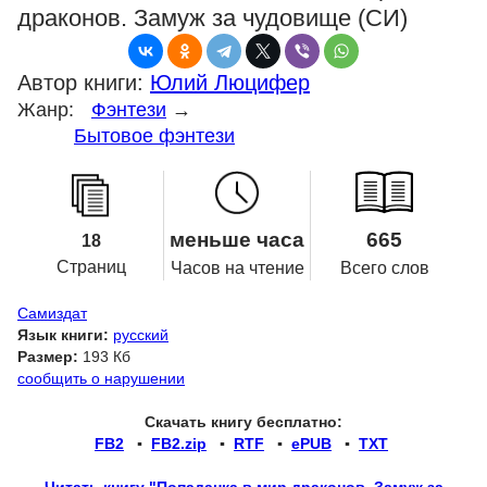
драконов. Замуж за чудовище (СИ)
Автор книги:
Юлий Люцифер
Жанр:
Фэнтези
→
Бытовое фэнтези
меньше часа
665
18
Страниц
Часов на чтение
Всего слов
Самиздат
Язык книги:
русский
Размер:
193 Кб
сообщить о нарушении
Скачать книгу бесплатно:
FB2
▪
FB2.zip
▪
RTF
▪
ePUB
▪
TXT