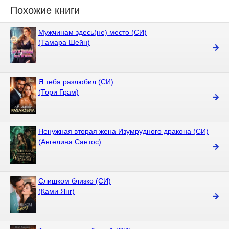
Похожие книги
Мужчинам здесь(не) место (СИ)
(Тамара Шейн)
Я тебя разлюбил (СИ)
(Тори Грам)
Ненужная вторая жена Изумрудного дракона (СИ)
(Ангелина Сантос)
Слишком близко (СИ)
(Ками Янг)