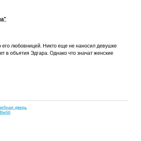
за"
о его любовницей. Никто еще не наносил девушке
ет в объятия Эдгара. Однако что значат женские
шебная дверь
 Вебб