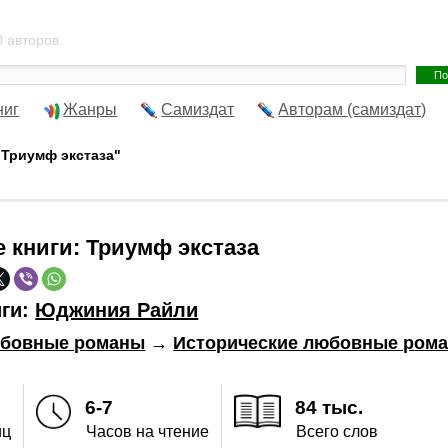
 авторов.
ниг
Жанры
Самиздат
Авторам (самиздат)
"Триумф экстаза"
е книги:
Триумф экстаза
иги:
Юджиния Райли
бовные романы
→
Исторические любовные ром
6-7
84 тыс.
иц
Часов на чтение
Всего слов