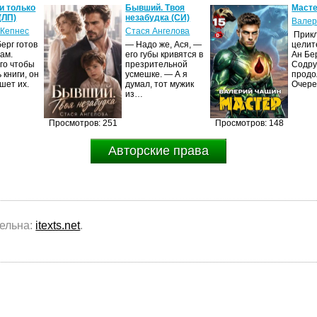
и только
Бывший. Твоя
Масте
(ЛП)
незабудка (СИ)
Валер
 Кепнес
Стася Ангелова
Прик
ерг готов
— Надо же, Ася, —
целит
ам.
его губы кривятся в
Ан Бе
го чтобы
презрительной
Содру
 книги, он
усмешке. — А я
продо
шет их.
думал, тот мужик
Очер
из…
Просмотров: 251
Просмотров: 148
Авторские права
тельна:
itexts.net
.