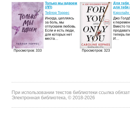
а не
Только мы вдвоем
Для тебя 
(ЛП)
для тебя 
ние…
Тейлор Торрес
Кэролайн
Иногда, цепляясь
Джо Голдб
тор
за боль, мы
к перемен
но-
отпускаем любовь.
Вместо то
Если и есть люди,
продавать
,
для которых нет
теперь пи
мир
места…
И…
яще…
Просмотров: 333
Просмотров: 323
При использовании текстов библиотеки ссылка обяза
Электронная библиотека, © 2018-2026