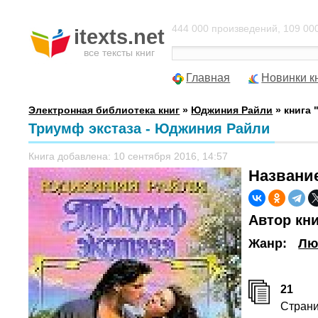
444 000 произведений, 109 000
itexts.net
все тексты книг
Главная
Новинки к
Электронная библиотека книг
»
Юджиния Райли
» книга 
Триумф экстаза - Юджиния Райли
Книга добавлена: 10 сентября 2016, 14:57
Названи
Автор кн
Жанр:
Лю
21
Стран