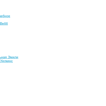
шебное
 Вебб
ьная Эмили
 Уилкинс