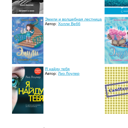
Эмили и волшебная лестница
Автор:
Холли Вебб
Я найду тебя
Автор:
Лиз Лоулер