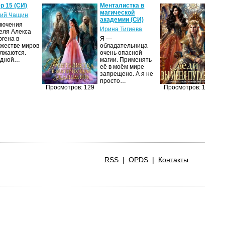
р 15 (СИ)
Менталистка в
Ле
магической
пу
ий Чащин
академии (СИ)
Я
лючения
Ирина Тигиева
еля Алекса
Н
ргена в
Я —
по
жестве миров
обладательница
на
лжаются.
очень опасной
ср
едной…
магии. Применять
пс
её в моём мире
ве
запрещено. А я не
ан
просто…
п
Просмотров: 129
Просмотров: 125
RSS
|
OPDS
|
Контакты