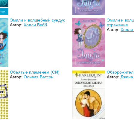
Эмили и волшебный сундук
Эмили и вол
Автор:
Холли Вебб
отражение
Автор:
Холли
Объятые пламенем (СИ)
Обворожител
Автор:
Оливия Ватсон
Автор:
Джина