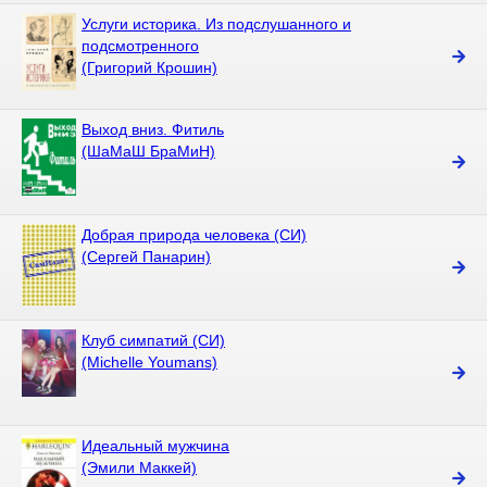
Услуги историка. Из подслушанного и
подсмотренного
(Григорий Крошин)
Выход вниз. Фитиль
(ШаМаШ БраМиН)
Добрая природа человека (СИ)
(Сергей Панарин)
Клуб симпатий (СИ)
(Michelle Youmans)
Идеальный мужчина
(Эмили Маккей)