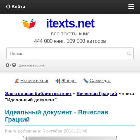
Войти
itexts.net
все тексты книг
444 000 книг, 109 000 авторов
Десктоп версия
Новинки книг
Жанры
Самиздат
Электронная библиотека книг
»
Вячеслав Грацкий
» книга
"Идеальный документ"
Идеальный документ - Вячеслав
Грацкий
Книга добавлена: 6 октября 2016, 21:40