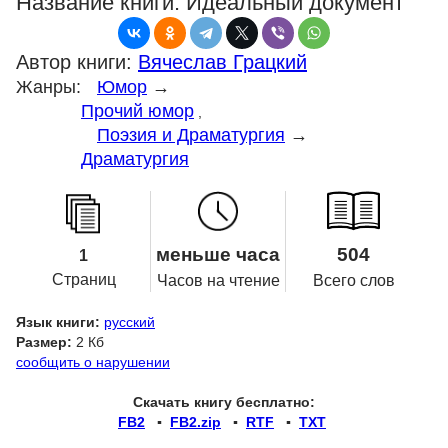
Название книги:
Идеальный документ
Автор книги:
Вячеслав Грацкий
Жанры:
Юмор
→
Прочий юмор
,
Поэзия и Драматургия
→
Драматургия
меньше часа
504
1
Страниц
Часов на чтение
Всего слов
Язык книги:
русский
Размер:
2 Кб
сообщить о нарушении
Скачать книгу бесплатно:
FB2
▪
FB2.zip
▪
RTF
▪
TXT