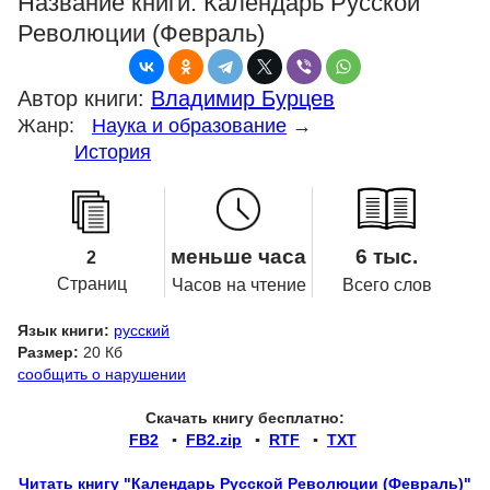
Название книги:
Календарь Русской
Революции (Февраль)
Автор книги:
Владимир Бурцев
Жанр:
Наука и образование
→
История
меньше часа
6 тыс.
2
Страниц
Часов на чтение
Всего слов
Язык книги:
русский
Размер:
20 Кб
сообщить о нарушении
Скачать книгу бесплатно:
FB2
▪
FB2.zip
▪
RTF
▪
TXT
Читать книгу "Календарь Русской Революции (Февраль)"