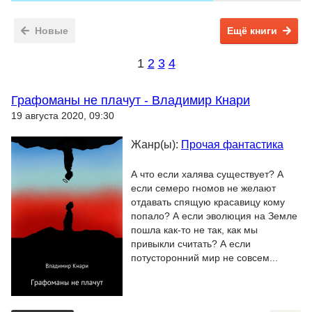
Новые
Ещё книги
1
2
3
4
Графоманы не плачут - Владимир Кнари
19 августа 2020, 09:30
Жанр(ы):
Прочая фантастика
А что если халява существует? А
если семеро гномов не желают
отдавать спящую красавицу кому
попало? А если эволюция на Земле
пошла как-то не так, как мы
привыкли считать? А если
потусторонний мир не совсем...