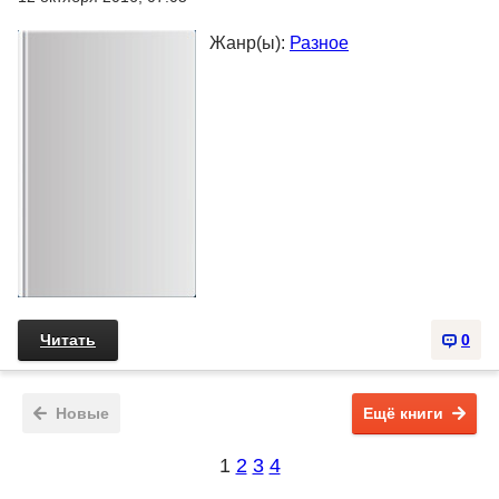
Жанр(ы):
Разное
Читать
0
Новые
Ещё книги
1
2
3
4