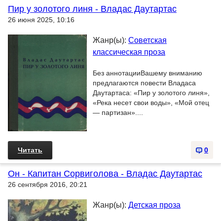
Пир у золотого линя - Владас Даутартас
26 июня 2025, 10:16
Жанр(ы):
Советская
классическая проза
Без аннотацииВашему вниманию
предлагаются повести Владаса
Даутартаса: «Пир у золотого линя»,
«Река несет свои воды», «Мой отец
— партизан»....
Читать
0
Он - Капитан Сорвиголова - Владас Даутартас
26 сентября 2016, 20:21
Жанр(ы):
Детская проза