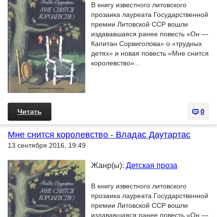
В книгу известного литовского
прозаика лауреата Государственной
премии Литовской ССР вошли
издававшаяся ранее повесть «Он —
Капитан Сорвиголова» о «трудных
детях» и новая повесть «Мне снится
королевство»...
Читать
0
Мне снится королевство - Владас Даутартас
13 сентября 2016, 19:49
Жанр(ы):
Детская проза
В книгу известного литовского
прозаика лауреата Государственной
премии Литовской ССР вошли
издававшаяся ранее повесть «Он —