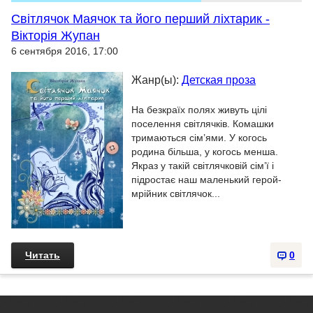
Світлячок Маячок та його перший ліхтарик -
Вікторія Жупан
6 сентября 2016, 17:00
Жанр(ы):
Детская проза
На безкраїх полях живуть цілі
поселення світлячків. Комашки
тримаються сім’ями. У когось
родина більша, у когось менша.
Якраз у такій світлячковій сім’ї і
підростає наш маленький герой-
мрійник світлячок...
Читать
0