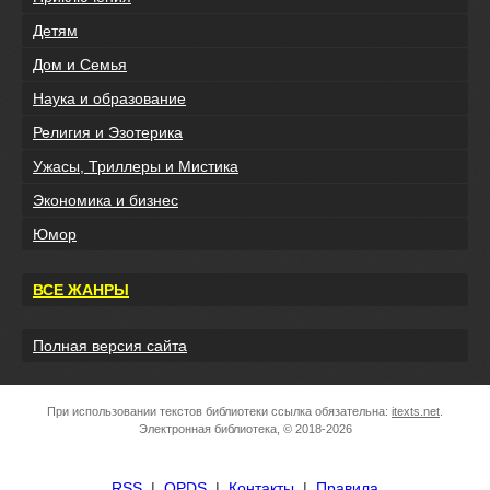
Детям
Дом и Семья
Наука и образование
Религия и Эзотерика
Ужасы, Триллеры и Мистика
Экономика и бизнес
Юмор
ВСЕ ЖАНРЫ
Полная версия сайта
При использовании текстов библиотеки ссылка обязательна:
itexts.net
.
Электронная библиотека, © 2018-2026
RSS
|
OPDS
|
Контакты
|
Правила