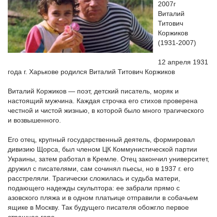
2007г
Виталий
Титович
Коржиков
(1931-2007)
12 апреля 1931
года г. Харькове родился Виталий Титович Коржиков
Виталий Коржиков — поэт, детский писатель, моряк и
настоящий мужчина. Каждая строчка его стихов проверена
честной и чистой жизнью, в которой было много трагического
и возвышенного.
Его отец, крупный государственный деятель, формировал
дивизию Щорса, был членом ЦК Коммунистической партии
Украины, затем работал в Кремле. Отец закончил университет,
дружил с писателями, сам сочинял пьесы, но в 1937 г. его
расстреляли. Трагически сложилась и судьба матери,
подающего надежды скульптора: ее забрали прямо с
азовского пляжа и в одном платьице отправили в собачьем
ящике в Москву. Так будущего писателя обожгло первое