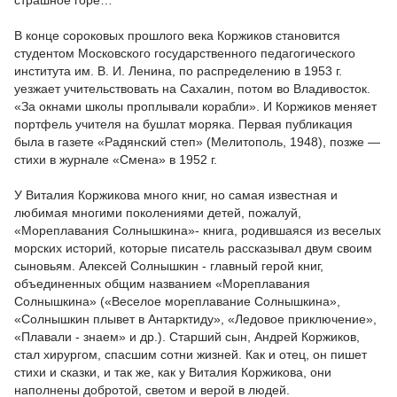
страшное горе…
В конце сороковых прошлого века Коржиков становится
студентом Московского государственного педагогического
института им. В. И. Ленина, по распределению в 1953 г.
уезжает учительствовать на Сахалин, потом во Владивосток.
«За окнами школы проплывали корабли». И Коржиков меняет
портфель учителя на бушлат моряка. Первая публикация
была в газете «Радянский степ» (Мелитополь, 1948), позже —
стихи в журнале «Смена» в 1952 г.
У Виталия Коржикова много книг, но самая известная и
любимая многими поколениями детей, пожалуй,
«Мореплавания Солнышкина»- книга, родившаяся из веселых
морских историй, которые писатель рассказывал двум своим
сыновьям. Алексей Солнышкин - главный герой книг,
объединенных общим названием «Мореплавания
Солнышкина» («Веселое мореплавание Солнышкина»,
«Солнышкин плывет в Антарктиду», «Ледовое приключение»,
«Плавали - знаем» и др.). Старший сын, Андрей Коржиков,
стал хирургом, спасшим сотни жизней. Как и отец, он пишет
стихи и сказки, и так же, как у Виталия Коржикова, они
наполнены добротой, светом и верой в людей.