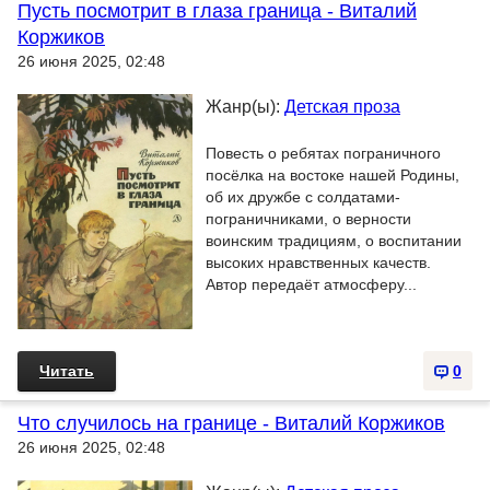
Пусть посмотрит в глаза граница - Виталий
Коржиков
26 июня 2025, 02:48
Жанр(ы):
Детская проза
Повесть о ребятах пограничного
посёлка на востоке нашей Родины,
об их дружбе с солдатами-
пограничниками, о верности
воинским традициям, о воспитании
высоких нравственных качеств.
Автор передаёт атмосферу...
Читать
0
Что случилось на границе - Виталий Коржиков
26 июня 2025, 02:48